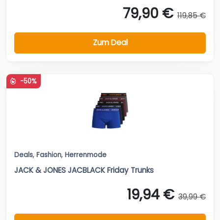
79,90 €
119,85 €
Zum Deal
-50%
Deals
,
Fashion
,
Herrenmode
JACK & JONES JACBLACK Friday Trunks
19,94 €
39,99 €