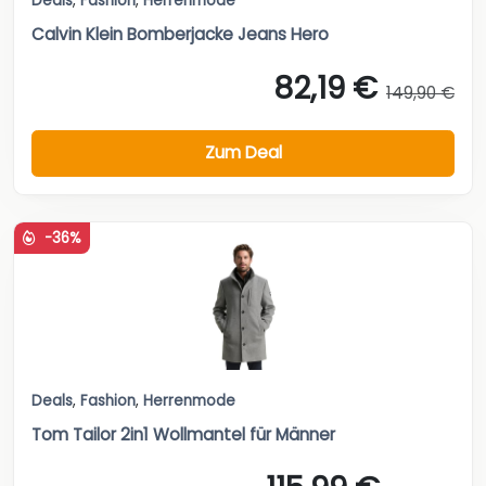
Deals
,
Fashion
,
Herrenmode
Calvin Klein Bomberjacke Jeans Hero
82,19 €
149,90 €
Zum Deal
-36%
Deals
,
Fashion
,
Herrenmode
Tom Tailor 2in1 Wollmantel für Männer