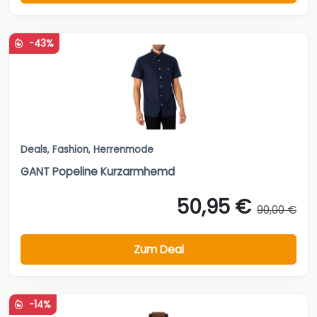
-43%
Deals
,
Fashion
,
Herrenmode
GANT Popeline Kurzarmhemd
50,95 €
90,00 €
Zum Deal
-14%