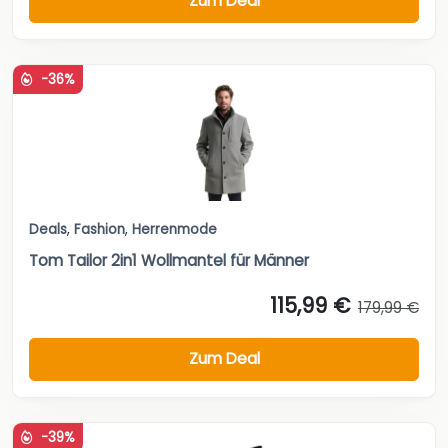
Zum Deal
-36%
Deals
,
Fashion
,
Herrenmode
Tom Tailor 2in1 Wollmantel für Männer
115,99 €
179,99 €
Zum Deal
-39%