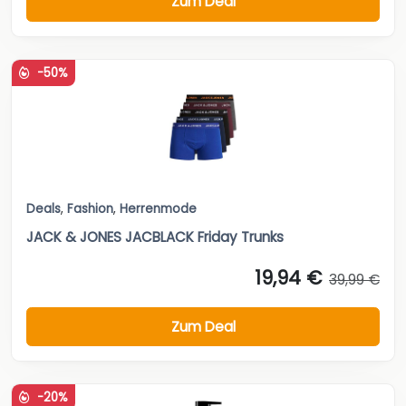
Zum Deal
-50%
Deals
,
Fashion
,
Herrenmode
JACK & JONES JACBLACK Friday Trunks
19,94 €
39,99 €
Zum Deal
-20%