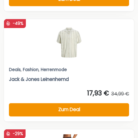
-49%
Deals
,
Fashion
,
Herrenmode
Jack & Jones Leinenhemd
17,93 €
34,99 €
Zum Deal
-29%