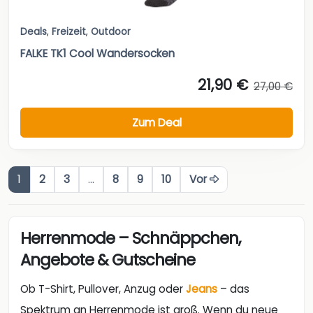
Deals
,
Freizeit
,
Outdoor
FALKE TK1 Cool Wandersocken
21,90 €
27,00 €
Zum Deal
1
2
3
…
8
9
10
Vor
Herrenmode – Schnäppchen,
Angebote & Gutscheine
Ob T-Shirt, Pullover, Anzug oder
Jeans
– das
Spektrum an Herrenmode ist groß. Wenn du neue