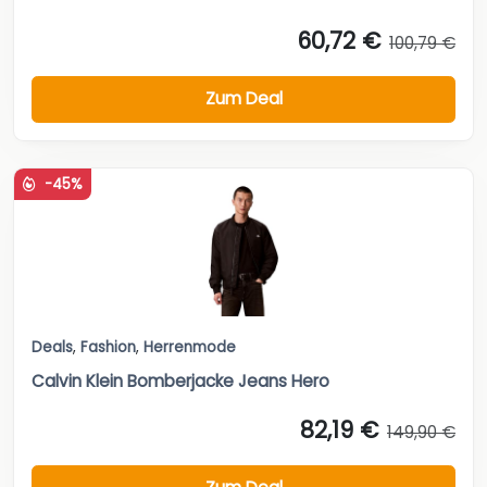
60,72 €
100,79 €
Zum Deal
-45%
Deals
,
Fashion
,
Herrenmode
Calvin Klein Bomberjacke Jeans Hero
82,19 €
149,90 €