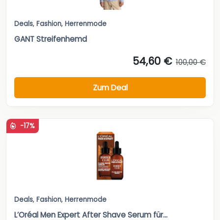
Deals
,
Fashion
,
Herrenmode
GANT Streifenhemd
54,60 €
100,00 €
Zum Deal
-17%
Deals
,
Fashion
,
Herrenmode
L’Oréal Men Expert After Shave Serum für...