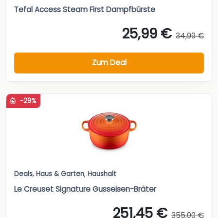
Tefal Access Steam First Dampfbürste
25,99 €
34,99 €
Zum Deal
-29%
Deals
,
Haus & Garten
,
Haushalt
Le Creuset Signature Gusseisen-Bräter
251,45 €
355,00 €