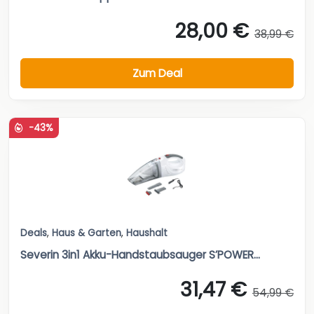
28,00 €
38,99 €
Zum Deal
-43%
Deals
,
Haus & Garten
,
Haushalt
Severin 3in1 Akku-Handstaubsauger S’POWER...
31,47 €
54,99 €