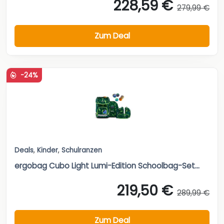
228,59 €
279,99 €
Zum Deal
-24%
Deals
,
Kinder
,
Schulranzen
ergobag Cubo Light Lumi-Edition Schoolbag-Set...
219,50 €
289,99 €
Zum Deal