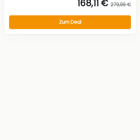
168,11 €
279,99 €
Zum Deal