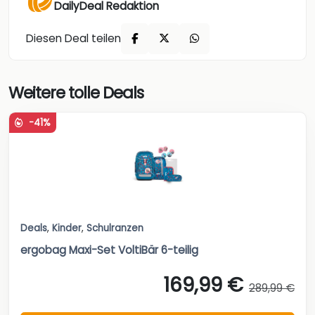
DailyDeal Redaktion
Diesen Deal teilen
Weitere tolle Deals
-41%
Deals
,
Kinder
,
Schulranzen
ergobag Maxi-Set VoltiBär 6-teilig
169,99 €
289,99 €