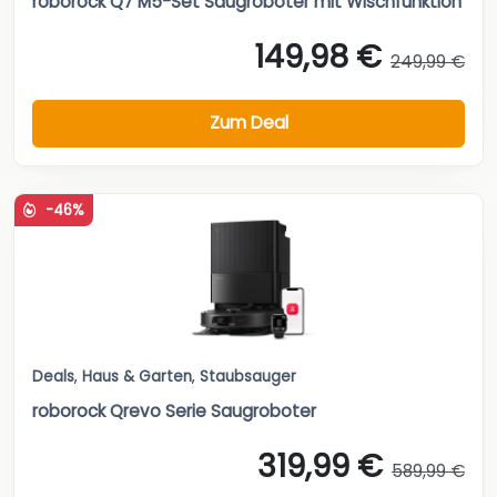
roborock Q7 M5-Set Saugroboter mit Wischfunktion
149,98 €
249,99 €
Zum Deal
-46%
Deals
,
Haus & Garten
,
Staubsauger
roborock Qrevo Serie Saugroboter
319,99 €
589,99 €