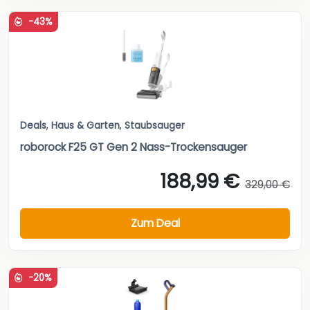
-43%
Deals
,
Haus & Garten
,
Staubsauger
roborock F25 GT Gen 2 Nass-Trockensauger
188,99 €
329,00 €
Zum Deal
-20%