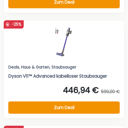
Zum Deal
-25%
Deals
,
Haus & Garten
,
Staubsauger
Dyson V11™ Advanced kabelloser Staubsauger
446,94 €
599,00 €
Zum Deal