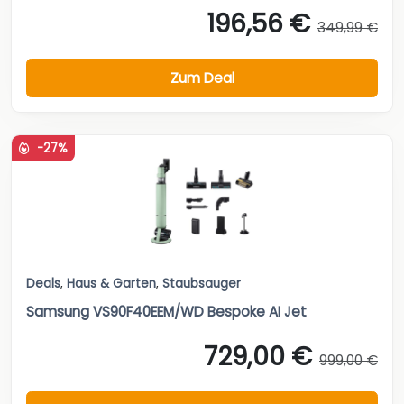
196,56 €
349,99 €
Zum Deal
-27%
Deals
,
Haus & Garten
,
Staubsauger
Samsung VS90F40EEM/WD Bespoke AI Jet
729,00 €
999,00 €