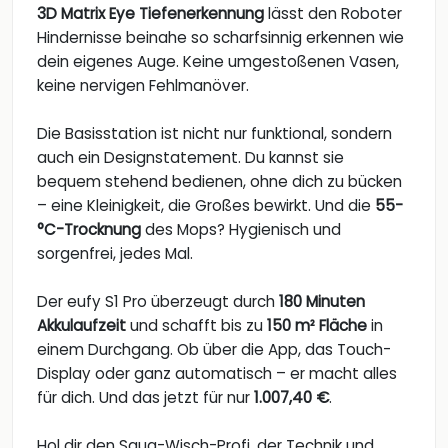
3D Matrix Eye Tiefenerkennung
lässt den Roboter
Hindernisse beinahe so scharfsinnig erkennen wie
dein eigenes Auge. Keine umgestoßenen Vasen,
keine nervigen Fehlmanöver.
Die Basisstation ist nicht nur funktional, sondern
auch ein Designstatement. Du kannst sie
bequem stehend bedienen, ohne dich zu bücken
– eine Kleinigkeit, die Großes bewirkt. Und die
55-
°C-Trocknung
des Mops? Hygienisch und
sorgenfrei, jedes Mal.
Der eufy S1 Pro überzeugt durch
180 Minuten
Akkulaufzeit
und schafft bis zu
150 m² Fläche
in
einem Durchgang. Ob über die App, das Touch-
Display oder ganz automatisch – er macht alles
für dich. Und das jetzt für nur
1.007,40 €
.
Hol dir den Saug-Wisch-Profi, der Technik und