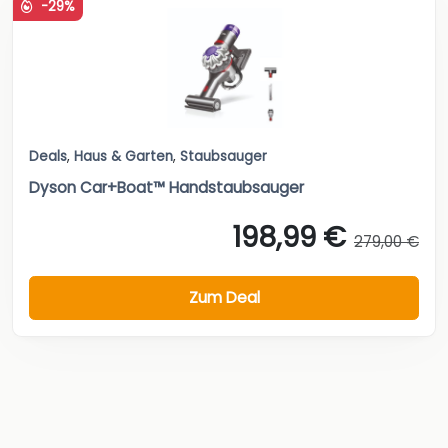
-29%
Deals
,
Haus & Garten
,
Staubsauger
Dyson Car+Boat™ Handstaubsauger
198,99 €
279,00 €
Zum Deal