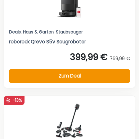
Deals
,
Haus & Garten
,
Staubsauger
roborock Qrevo S5V Saugroboter
399,99 €
769,99 €
Zum Deal
-13%