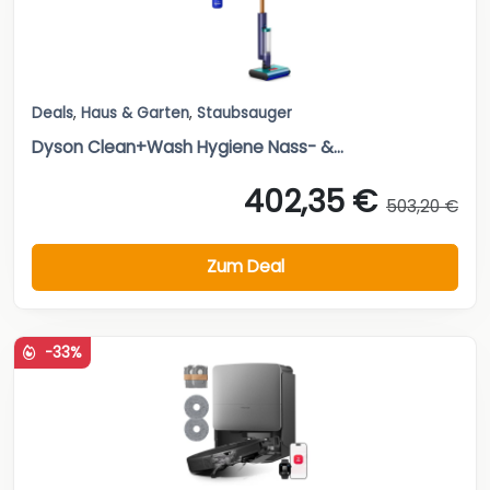
Deals
,
Haus & Garten
,
Staubsauger
Dyson Clean+Wash Hygiene Nass- &...
402,35 €
503,20 €
Zum Deal
-33%