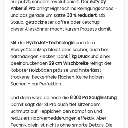
nur putzt, sondern revolutioniert. Der
eufy by
Anker S1 Pro
bringt Hightech ins Reinigungschaos –
und das gerade um satte
33 % reduziert
. Ob
Staub, getrockneter Kaffee oder Ketchup –
dieser Alleskönner macht kurzen Prozess damit.
Mit der
HydroJet-Technologie
und dem
AlwaysCleanMop bleibt alles sauber, auch bei
hartnäckigen Flecken. Dank
1 kg Druck
und einer
beeindruckenden
29 cm Wischbreite
reinigt der
Roboter Holzböden präzise und hinterlässt
trockene, fleckenfreie Flächen. Keine halben
Sachen – nur Perfektion.
Und dann wäre da noch die
8.000 Pa Saugleistung
.
Damit sagt der S1 Pro auch tief sitzendem
Schmutz auf Teppichen den Kampf an und
reduziert Haarverhedderungen effektiv. Aber
Technik allein ist nichts ohne smarte Details: Die