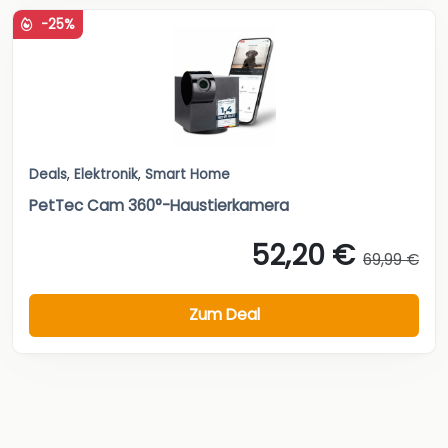
-25%
Deals
,
Elektronik
,
Smart Home
PetTec Cam 360°-Haustierkamera
52,20 €
69,99 €
Zum Deal