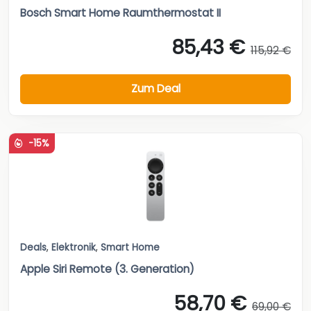
Bosch Smart Home Raumthermostat II
85,43 €
115,92 €
Zum Deal
-15%
Deals
,
Elektronik
,
Smart Home
Apple Siri Remote (3. Generation)
58,70 €
69,00 €