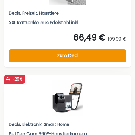
Deals
,
Freizeit
,
Haustiere
XXL Katzenklo aus Edelstahl inkl....
66,49 €
109,99 €
Zum Deal
-25%
Deals
,
Elektronik
,
Smart Home
PetTec Cam 360°-Haustierkamera