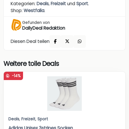
Kategorien:
Deals
,
Freizeit
und
Sport
.
Shop:
Westfalia
.
Gefunden von
DailyDeal Redaktion
Diesen Deal teilen
Weitere tolle Deals
-14%
Deals
,
Freizeit
,
Sport
Adidas Unisex 3stripes Socken