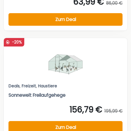
63,99 €
86,00 €
Zum Deal
-20%
Deals
,
Freizeit
,
Haustiere
Sonnewelt Freilaufgehege
156,79 €
195,99 €
Zum Deal