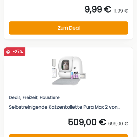
9,99 €
11,99 €
Zum Deal
-27%
Deals
,
Freizeit
,
Haustiere
Selbstreinigende Katzentoilette Pura Max 2 von...
509,00 €
699,00 €