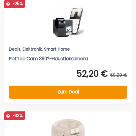
-25%
Deals
,
Elektronik
,
Smart Home
PetTec Cam 360°-Haustierkamera
52,20 €
69,99 €
Zum Deal
-33%