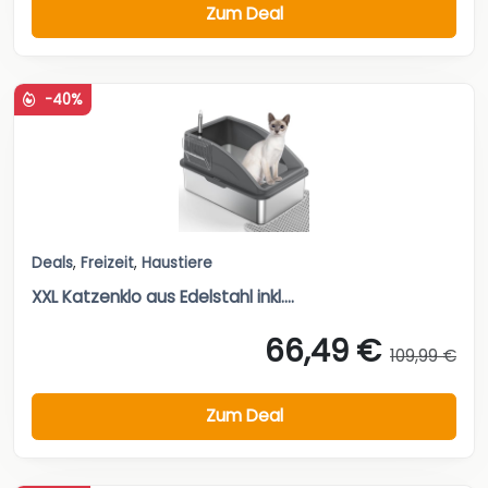
Zum Deal
-40%
Deals
,
Freizeit
,
Haustiere
XXL Katzenklo aus Edelstahl inkl....
66,49 €
109,99 €
Zum Deal