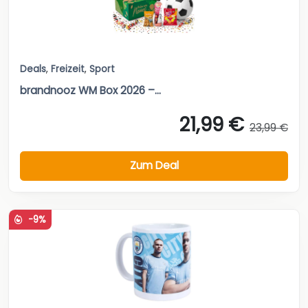
Deals
,
Freizeit
,
Sport
brandnooz WM Box 2026 –...
21,99 €
23,99 €
Zum Deal
-9%