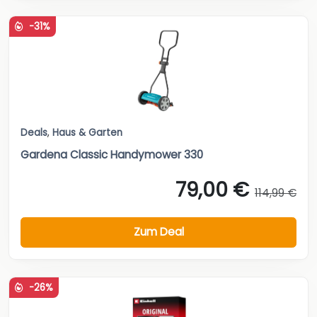
-31%
Deals
,
Haus & Garten
Gardena Classic Handymower 330
79,00 €
114,99 €
Zum Deal
-26%