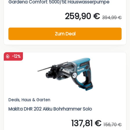
Gardena Comfort 5000/5E Hauswasserpumpe
259,90 €
394,99 €
Zum Deal
-12%
Deals
,
Haus & Garten
Makita DHR 202 Akku Bohrhammer Solo
137,81 €
156,70 €