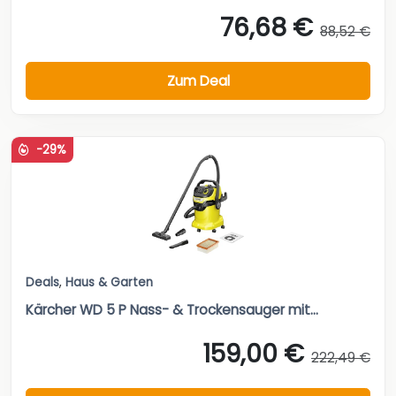
76,68 €
88,52 €
Zum Deal
-29%
Deals
,
Haus & Garten
Kärcher WD 5 P Nass- & Trockensauger mit...
159,00 €
222,49 €