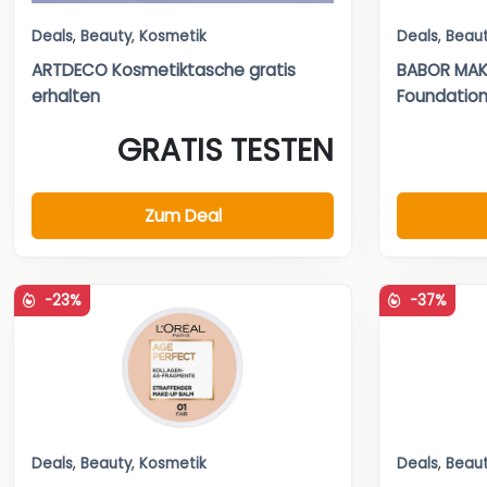
Deals
,
Beauty
,
Kosmetik
Deals
,
Beau
ARTDECO Kosmetiktasche gratis
BABOR MAKE
erhalten
Foundatio
GRATIS TESTEN
Zum Deal
-23%
-37%
Deals
,
Beauty
,
Kosmetik
Deals
,
Beau