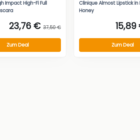
gh Impact High-Fi Full
Clinique Almost Lipstick in
scara
Honey
23,76 €
15,89
37,50 €
Zum Deal
Zum Deal