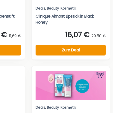
Deals
,
Beauty
,
Kosmetik
ppenstift
Clinique Almost Lipstick in Black
Honey
 €
16,07 €
11,69 €
29,50 €
Zum Deal
Deals
,
Beauty
,
Kosmetik