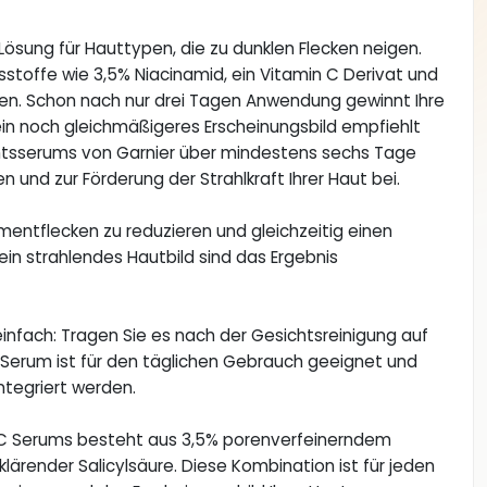
Lösung für Hauttypen, die zu dunklen Flecken neigen.
stoffe wie 3,5% Niacinamid, ein Vitamin C Derivat und
ken. Schon nach nur drei Tagen Anwendung gewinnt Ihre
 ein noch gleichmäßigeres Erscheinungsbild empfiehlt
htsserums von Garnier über mindestens sechs Tage
n und zur Förderung der Strahlkraft Ihrer Haut bei.
gmentflecken zu reduzieren und gleichzeitig einen
in strahlendes Hautbild sind das Ergebnis
nfach: Tragen Sie es nach der Gesichtsreinigung auf
 Serum ist für den täglichen Gebrauch geeignet und
ntegriert werden.
in C Serums besteht aus 3,5% porenverfeinerndem
lärender Salicylsäure. Diese Kombination ist für jeden