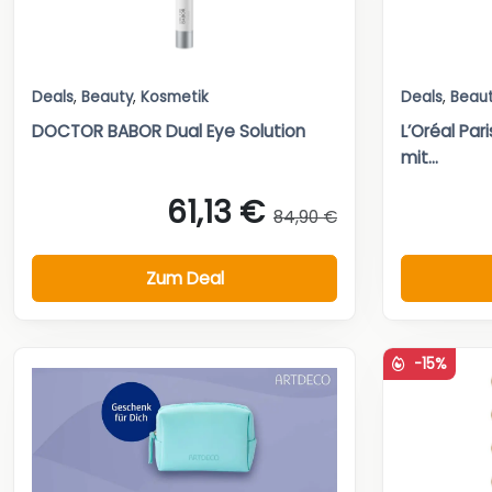
Deals
,
Beauty
,
Kosmetik
Deals
,
Beau
DOCTOR BABOR Dual Eye Solution
L’Oréal Par
mit...
61,13 €
84,90 €
Zum Deal
-15%