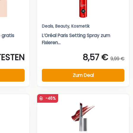
Deals
,
Beauty
,
Kosmetik
 gratis
L’Oréal Paris Setting Spray zum
Fixieren...
TESTEN
8,57 €
9,99 €
Zum Deal
-46%