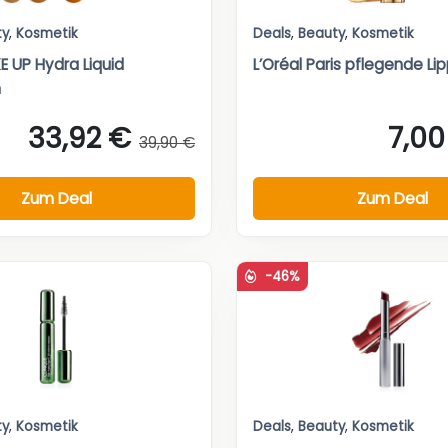
ty
,
Kosmetik
Deals
,
Beauty
,
Kosmetik
 UP Hydra Liquid
L’Oréal Paris pflegende Li
n
33,92 €
7,00
39,90 €
Zum Deal
Zum Deal
-46%
ty
,
Kosmetik
Deals
,
Beauty
,
Kosmetik