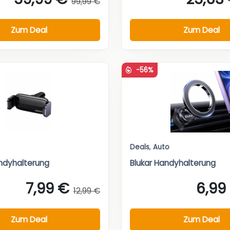
99,99 €
Zum Deal
Zum Deal
-56%
Deals
,
Auto
ndyhalterung
Blukar Handyhalterung
7,99 €
6,99
12,99 €
Zum Deal
Zum Deal