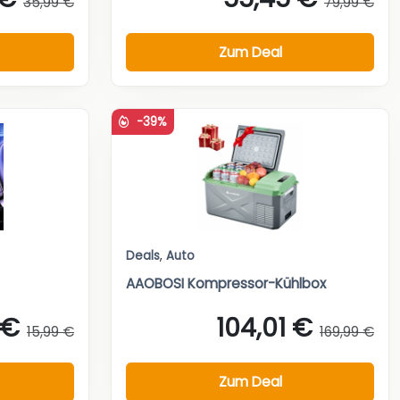
35,99 €
79,99 €
Zum Deal
-39%
Deals
,
Auto
AAOBOSI Kompressor-Kühlbox
 €
104,01 €
15,99 €
169,99 €
Zum Deal