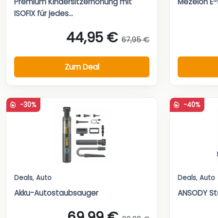
Premium Kindersitzerhöhung mit
Mezelon E-
ISOFIX für jedes...
44,95 €
67,95 €
Zum Deal
-30%
-40%
Deals
,
Auto
Deals
,
Auto
Akku-Autostaubsauger
ANSODY Sta
69,99 €