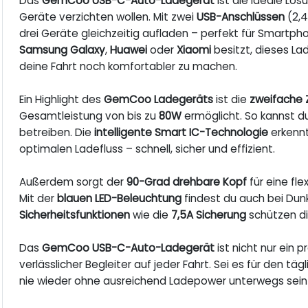
Das
GemCoo USB-C-Auto-Ladegerät
ist die ideale Lösu
Geräte verzichten wollen. Mit zwei
USB-Anschlüssen
(2,
drei Geräte gleichzeitig aufladen – perfekt für Smartph
Samsung Galaxy
,
Huawei
oder
Xiaomi
besitzt, dieses La
deine Fahrt noch komfortabler zu machen.
Ein Highlight des
GemCoo Ladegeräts
ist die
zweifache 
Gesamtleistung von bis zu
80W
ermöglicht. So kannst 
betreiben. Die
intelligente Smart IC-Technologie
erkennt
optimalen Ladefluss – schnell, sicher und effizient.
Außerdem sorgt der
90-Grad drehbare Kopf
für eine fle
Mit der
blauen LED-Beleuchtung
findest du auch bei Dun
Sicherheitsfunktionen
wie die
7,5A Sicherung
schützen di
Das
GemCoo USB-C-Auto-Ladegerät
ist nicht nur ein 
verlässlicher Begleiter auf jeder Fahrt. Sei es für den tä
nie wieder ohne ausreichend Ladepower unterwegs sein