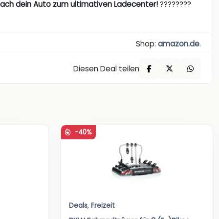
mach dein Auto zum ultimativen Ladecenter!
????????
Shop:
amazon.de
.
Diesen Deal teilen
-40%
Deals
,
Freizeit