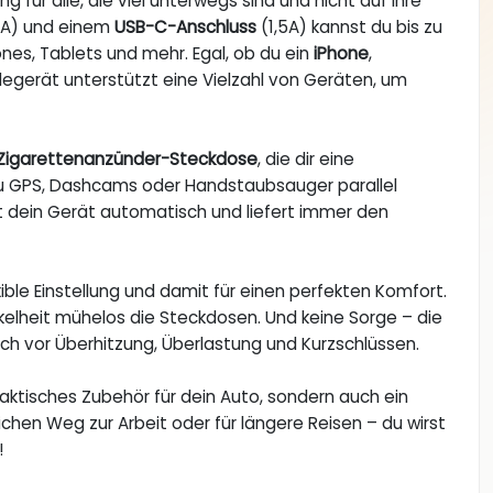
ng für alle, die viel unterwegs sind und nicht auf ihre
4A) und einem
USB-C-Anschluss
(1,5A) kannst du bis zu
ones, Tablets und mehr. Egal, ob du ein
iPhone
,
degerät unterstützt eine Vielzahl von Geräten, um
Zigarettenanzünder-Steckdose
, die dir eine
du GPS, Dashcams oder Handstaubsauger parallel
 dein Gerät automatisch und liefert immer den
xible Einstellung und damit für einen perfekten Komfort.
kelheit mühelos die Steckdosen. Und keine Sorge – die
ch vor Überhitzung, Überlastung und Kurzschlüssen.
praktisches Zubehör für dein Auto, sondern auch ein
glichen Weg zur Arbeit oder für längere Reisen – du wirst
!