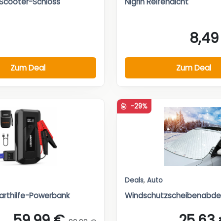
Scooter-Schloss
Nigrin Reifendicht
8,49
Zum Deal
Zum Deal
-29%
Deals
,
Auto
rthilfe-Powerbank
Windschutzscheibenabde
59,99 €
25,63