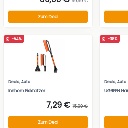
99,99 €
Zum Deal
-54%
-38%
Deals
,
Auto
Deals
,
Auto
Innhom Eiskratzer
UGREEN Ha
7,29 €
15,99 €
Zum Deal