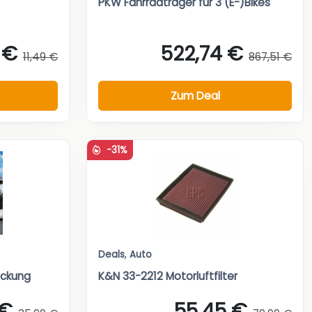
PKW Fahrradträger für 3 (E-)Bikes
 €
522,74 €
11,49 €
867,51 €
Zum Deal
-31%
Deals
,
Auto
ckung
K&N 33-2212 Motorluftfilter
 €
55,45 €