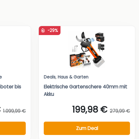
-29%
e
Deals
,
Haus & Garten
boter bis
Elektrische Gartenschere 40mm mit
Akku
€
199,98 €
1.099,99 €
279,99 €
Zum Deal