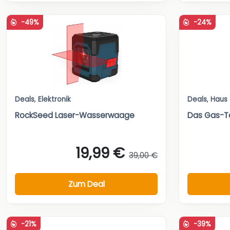
-49%
-24%
Deals
,
Elektronik
Deals
,
Haus
RockSeed Laser-Wasserwaage
Das Gas-T
19,99 €
39,00 €
Zum Deal
-21%
-39%