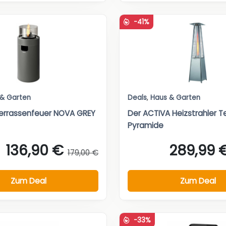
-41%
 & Garten
Deals
,
Haus & Garten
errassenfeuer NOVA GREY
Der ACTIVA Heizstrahler T
Pyramide
136,90 €
289,99 
179,00 €
Zum Deal
Zum Deal
-33%