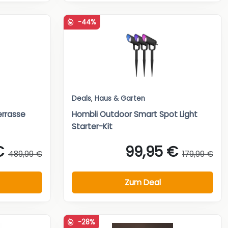
-44%
Deals
,
Haus & Garten
errasse
Hombli Outdoor Smart Spot Light
Starter-Kit
€
99,95 €
489,99 €
179,99 €
Zum Deal
-28%