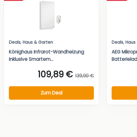
Deals
,
Haus & Garten
Deals
,
Haus
Könighaus Infrarot-Wandheizung
AEG Mikrop
inklusive Smartem...
Batteriela
109,89 €
139,90 €
Zum Deal