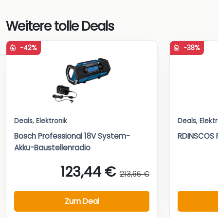
Weitere tolle Deals
-42%
-38%
Deals
,
Elektronik
Deals
,
Elekt
Bosch Professional 18V System-
RDINSCOS 
Akku-Baustellenradio
123,44 €
213,66 €
Zum Deal