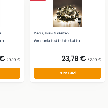
e
Deals
,
Haus & Garten
00m
Gresonic Led Lichterkette
 €
23,79 €
29,99 €
32,99 €
Zum Deal