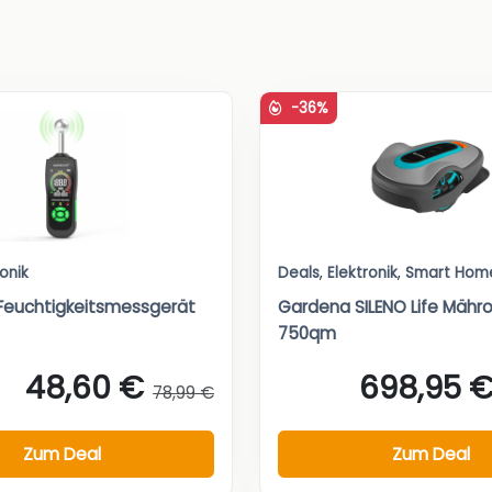
-36%
ronik
Deals
,
Elektronik
,
Smart Hom
Feuchtigkeitsmessgerät
Gardena SILENO Life Mähro
750qm
48,60 €
698,95 
78,99 €
Zum Deal
Zum Deal