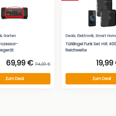
 & Garten
Deals
,
Elektronik
,
Smart Hom
rozessor-
Türklingel Funk Set mit 4
degerät
Reichweite
69,99 €
19,99
114,00 €
Zum Deal
Zum Deal