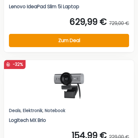
Lenovo IdeaPad Slim 5i Laptop
629,99 €
729,00 €
Zum Deal
-32%
Deals
,
Elektronik
,
Notebook
Logitech MX Brio
154,99 €
229,00 €