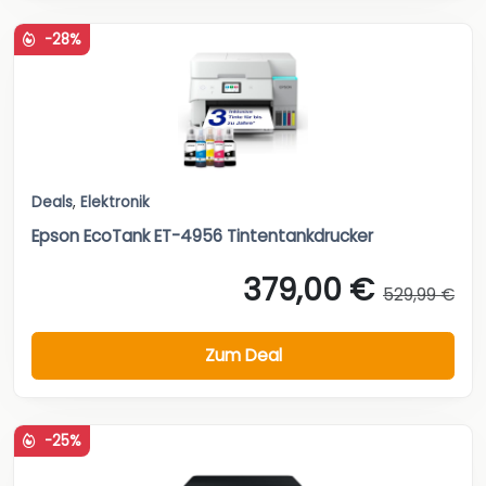
-28%
Deals
,
Elektronik
Epson EcoTank ET-4956 Tintentankdrucker
379,00 €
529,99 €
Zum Deal
-25%