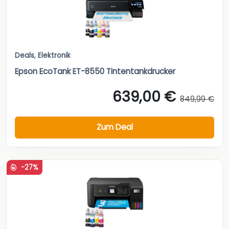
Deals
,
Elektronik
Epson EcoTank ET-8550 Tintentankdrucker
639,00 €
849,99 €
Zum Deal
-27%