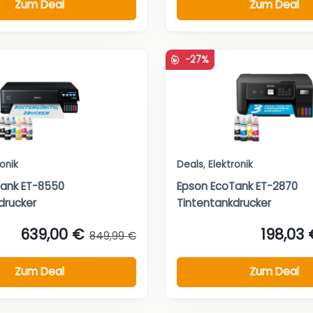
Zum Deal
Zum Deal
-27%
ronik
Deals
,
Elektronik
Tank ET-8550
Epson EcoTank ET-2870
drucker
Tintentankdrucker
639,00 €
198,03 
849,99 €
Zum Deal
Zum Deal