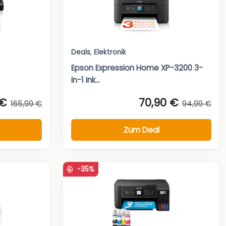
Deals
,
Elektronik
Epson Expression Home XP-3200 3-
in-1 Ink...
 €
70,90 €
165,99 €
94,99 €
Zum Deal
-35%