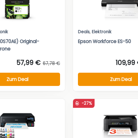
ronik
Deals
,
Elektronik
0S70AE) Original-
Epson Workforce ES-50
trone
57,99 €
109,99
67,78 €
Zum Deal
Zum Deal
-27%