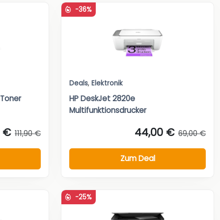
-36%
Deals
,
Elektronik
 Toner
HP DeskJet 2820e
Multifunktionsdrucker
1 €
44,00 €
111,90 €
69,00 €
Zum Deal
-25%