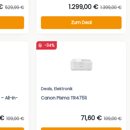
€
1.299,00 €
529,99 €
1.399,00 €
Zum Deal
-34%
Deals
,
Elektronik
– All-in-
Canon Pixma TR4751i
 €
71,60 €
109,00 €
109,00 €