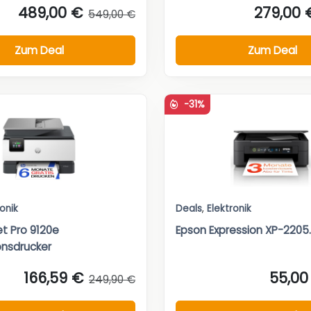
489,00 €
279,00 
549,00 €
Zum Deal
Zum Deal
-31%
ronik
Deals
,
Elektronik
et Pro 9120e
Epson Expression XP-2205..
onsdrucker
166,59 €
55,00
249,90 €