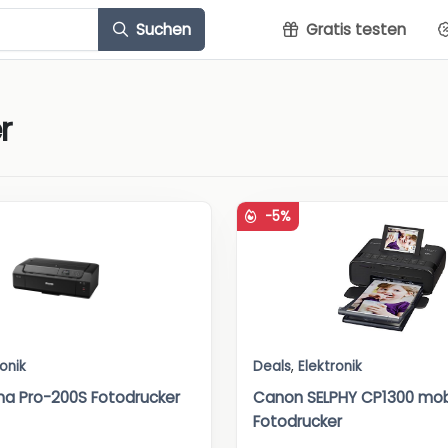
Suchen
Gratis testen
r
-5%
ronik
Deals
,
Elektronik
a Pro-200S Fotodrucker
Canon SELPHY CP1300 mob
Fotodrucker