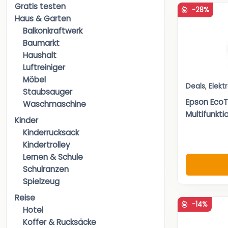
Gratis testen
-28%
Haus & Garten
Balkonkraftwerk
Baumarkt
Haushalt
Luftreiniger
Möbel
Deals
,
Elekt
Staubsauger
Epson Eco
Waschmaschine
Multifunkti
Kinder
Kinderrucksack
Kindertrolley
Lernen & Schule
Schulranzen
Spielzeug
Reise
-14%
Hotel
Koffer & Rucksäcke