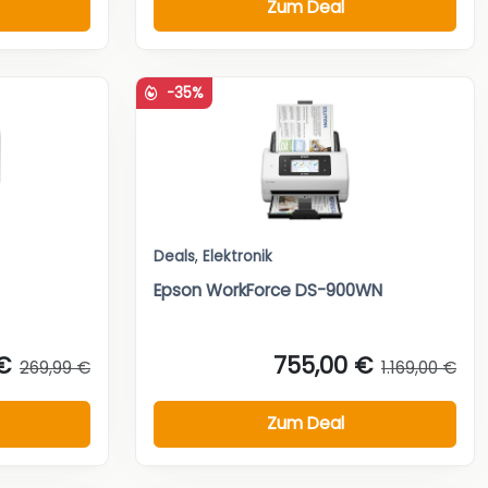
Zum Deal
-35%
Deals
,
Elektronik
Epson WorkForce DS-900WN
€
755,00 €
269,99 €
1.169,00 €
Zum Deal