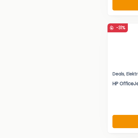
-31%
Deals
,
Elekt
HP OfficeJ