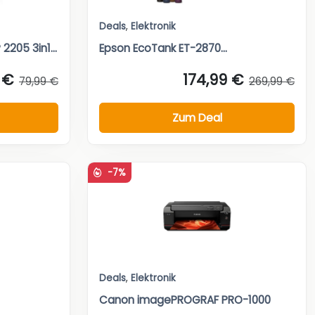
Deals
,
Elektronik
205 3in1...
Epson EcoTank ET-2870...
 €
174,99 €
79,99 €
269,99 €
Zum Deal
-7%
Deals
,
Elektronik
Canon imagePROGRAF PRO-1000