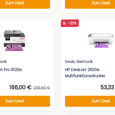
Zum Deal
Zum Deal
-23%
ronik
Deals
,
Elektronik
et Pro 9120e
HP DeskJet 2820e
Multifunktionsdrucker
166,00 €
53,33
239,90 €
Zum Deal
Zum Deal