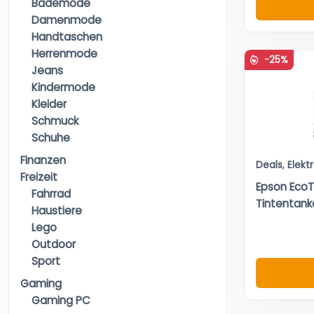
Bademode
Damenmode
Handtaschen
Herrenmode
-25%
Jeans
Kindermode
Kleider
Schmuck
Schuhe
Finanzen
Deals
,
Elekt
Freizeit
Epson Eco
Fahrrad
Tintentank
Haustiere
Lego
Outdoor
Sport
Gaming
Gaming PC