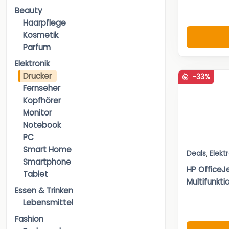
Beauty
Haarpflege
Kosmetik
Parfum
Elektronik
Drucker
-33%
Fernseher
Kopfhörer
Monitor
Notebook
PC
Smart Home
Deals
,
Elekt
Smartphone
HP OfficeJ
Tablet
Multifunkti
Essen & Trinken
Lebensmittel
Fashion