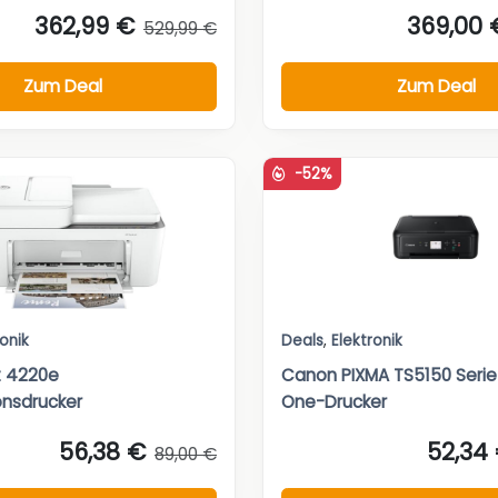
362,99 €
369,00 
529,99 €
Zum Deal
Zum Deal
-52%
ronik
Deals
,
Elektronik
t 4220e
Canon PIXMA TS5150 Serie 
onsdrucker
One-Drucker
56,38 €
52,34
89,00 €