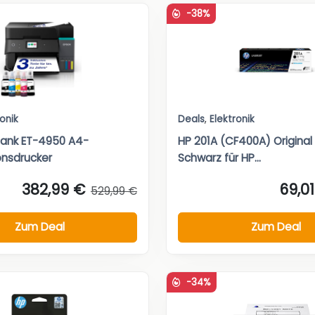
-38%
ronik
Deals
,
Elektronik
Tank ET-4950 A4-
HP 201A (CF400A) Original
onsdrucker
Schwarz für HP...
382,99 €
69,0
529,99 €
Zum Deal
Zum Deal
-34%