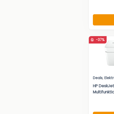
-37%
Deals
,
Elekt
HP DeskJe
Multifunkti