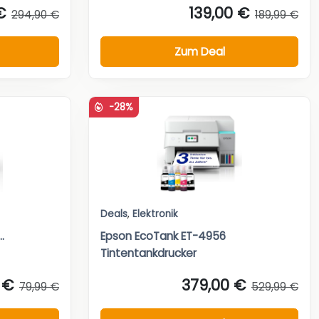
€
139,00 €
294,90 €
189,99 €
Zum Deal
-28%
Deals
,
Elektronik
.
Epson EcoTank ET-4956
Tintentankdrucker
 €
379,00 €
79,99 €
529,99 €