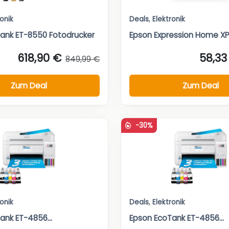
ronik
Deals
,
Elektronik
ank ET-8550 Fotodrucker
Epson Expression Home XP 2
618,90 €
58,33
849,99 €
Zum Deal
Zum Deal
-30%
ronik
Deals
,
Elektronik
ank ET-4856...
Epson EcoTank ET-4856...