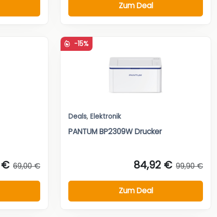
Zum Deal
-15%
Deals
,
Elektronik
PANTUM BP2309W Drucker
 €
84,92 €
69,00 €
99,90 €
Zum Deal