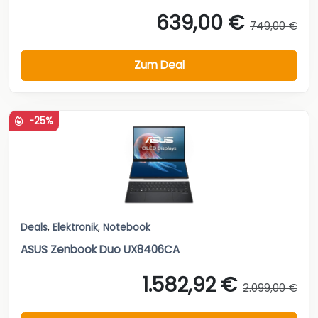
639,00 €
749,00 €
Zum Deal
-25%
Deals
,
Elektronik
,
Notebook
ASUS Zenbook Duo UX8406CA
1.582,92 €
2.099,00 €