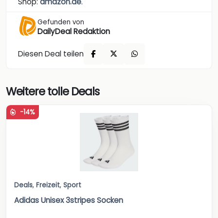
Shop:
amazon.de
.
Gefunden von
DailyDeal Redaktion
Diesen Deal teilen
Weitere tolle Deals
-14%
Deals
,
Freizeit
,
Sport
Adidas Unisex 3stripes Socken