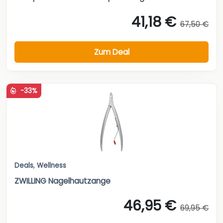
41,18 €
67,50 €
Zum Deal
-33%
Deals
,
Wellness
ZWILLING Nagelhautzange
46,95 €
69,95 €