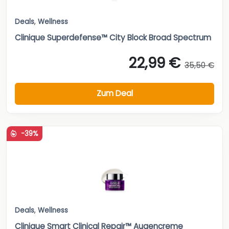
Deals
,
Wellness
Clinique Superdefense™ City Block Broad Spectrum
22,99 €
35,50 €
Zum Deal
-39%
Deals
,
Wellness
Clinique Smart Clinical Repair™ Augencreme