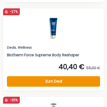
-27%
Deals
,
Wellness
Biotherm Force Supreme Body Reshaper
40,40 €
55,00 €
Zum Deal
-20%