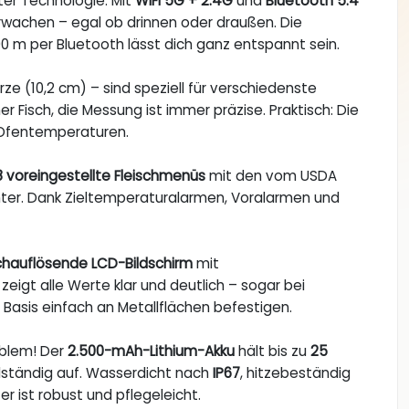
er Technologie. Mit
WIFI 5G + 2.4G
und
Bluetooth 5.4
wachen – egal ob drinnen oder draußen. Die
100 m per Bluetooth lässt dich ganz entspannt sein.
rze (10,2 cm) – sind speziell für verschiedenste
r Fisch, die Messung ist immer präzise. Praktisch: Die
d Ofentemperaturen.
8 voreingestellte Fleischmenüs
mit den vom USDA
ter. Dank Zieltemperaturalarmen, Voralarmen und
chauflösende LCD-Bildschirm
mit
igt alle Werte klar und deutlich – sogar bei
Basis einfach an Metallflächen befestigen.
oblem! Der
2.500-mAh-Lithium-Akku
hält bis zu
25
llständig auf. Wasserdicht nach
IP67
, hitzebeständig
 ist robust und pflegeleicht.