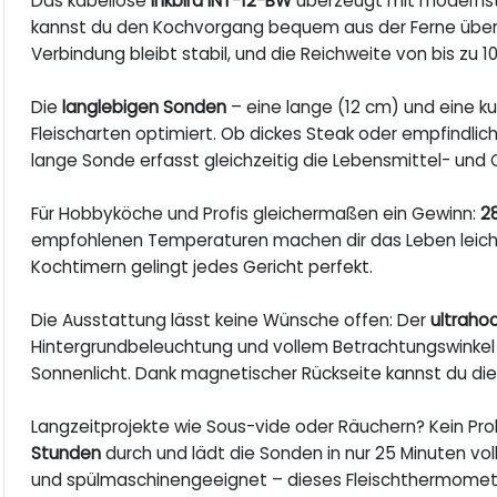
Das kabellose
Inkbird INT-12-BW
überzeugt mit modernst
kannst du den Kochvorgang bequem aus der Ferne über
Verbindung bleibt stabil, und die Reichweite von bis zu 
Die
langlebigen Sonden
– eine lange (12 cm) und eine ku
Fleischarten optimiert. Ob dickes Steak oder empfindliche
lange Sonde erfasst gleichzeitig die Lebensmittel- un
Für Hobbyköche und Profis gleichermaßen ein Gewinn:
2
empfohlenen Temperaturen machen dir das Leben leich
Kochtimern gelingt jedes Gericht perfekt.
Die Ausstattung lässt keine Wünsche offen: Der
ultraho
Hintergrundbeleuchtung und vollem Betrachtungswinkel ze
Sonnenlicht. Dank magnetischer Rückseite kannst du die 
Langzeitprojekte wie Sous-vide oder Räuchern? Kein Pr
Stunden
durch und lädt die Sonden in nur 25 Minuten vo
und spülmaschinengeeignet – dieses Fleischthermometer