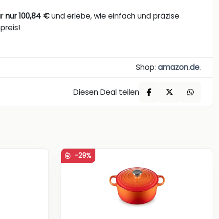
ür
nur 100,84 €
und erlebe, wie einfach und präzise
preis!
Shop:
amazon.de
.
Diesen Deal teilen
-29%