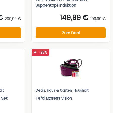
Suppentopf Induktion
€
149,99 €
209,99 €
199,99 €
Zum Deal
-28%
alt
Deals
,
Haus & Garten
,
Haushalt
-Set
Tefal Express Vision