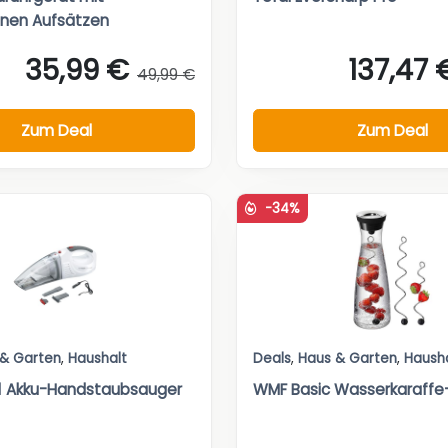
enen Aufsätzen
35,99 €
137,47 
49,99 €
Zum Deal
Zum Deal
-34%
 & Garten
,
Haushalt
Deals
,
Haus & Garten
,
Haush
n1 Akku-Handstaubsauger
WMF Basic Wasserkaraffe