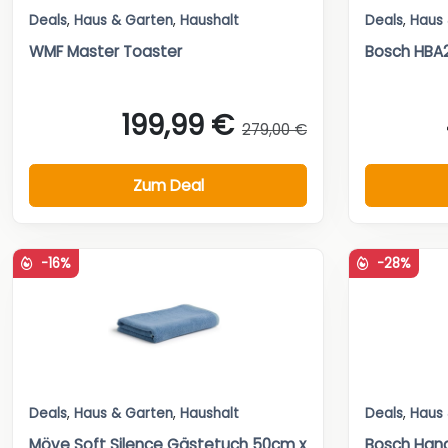
Deals
,
Haus & Garten
,
Haushalt
Deals
,
Haus
WMF Master Toaster
Bosch HBA
199,99 €
279,00 €
Zum Deal
-16%
-28%
Deals
,
Haus & Garten
,
Haushalt
Deals
,
Haus
Möve Soft Silence Gästetuch 50cm x
Bosch Hand