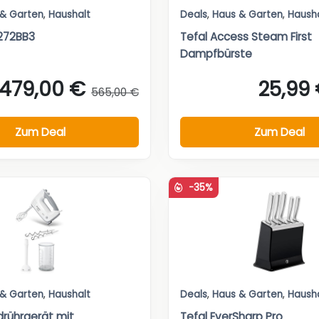
 & Garten
,
Haushalt
Deals
,
Haus & Garten
,
Haush
272BB3
Tefal Access Steam First
Dampfbürste
479,00 €
25,99
565,00 €
Zum Deal
Zum Deal
-35%
 & Garten
,
Haushalt
Deals
,
Haus & Garten
,
Haush
rührgerät mit
Tefal EverSharp Pro