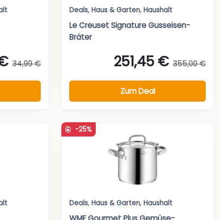
alt
Deals
,
Haus & Garten
,
Haushalt
Le Creuset Signature Gusseisen-
Bräter
 €
251,45 €
34,99 €
355,00 €
Zum Deal
-25%
alt
Deals
,
Haus & Garten
,
Haushalt
WMF Gourmet Plus Gemüse-