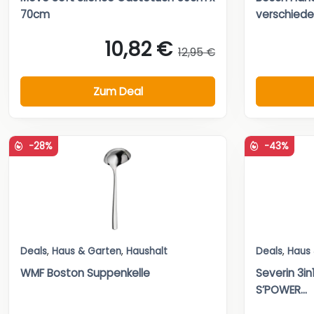
70cm
verschied
10,82 €
12,95 €
Zum Deal
-28%
-43%
Deals
,
Haus & Garten
,
Haushalt
Deals
,
Haus
WMF Boston Suppenkelle
Severin 3i
S’POWER...