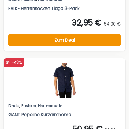
FALKE Herrensocken Tiago 3-Pack
32,95 €
54,00 €
Zum Deal
-43%
Deals
,
Fashion
,
Herrenmode
GANT Popeline Kurzarmhemd