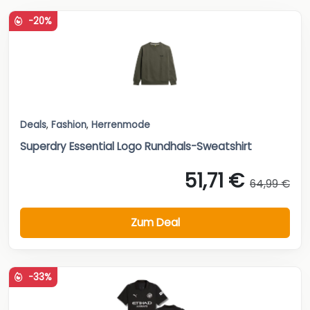
-20%
Deals
,
Fashion
,
Herrenmode
Superdry Essential Logo Rundhals-Sweatshirt
51,71 €
64,99 €
Zum Deal
-33%