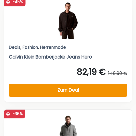
-45%
Deals
,
Fashion
,
Herrenmode
Calvin Klein Bomberjacke Jeans Hero
82,19 €
149,90 €
Zum Deal
-36%