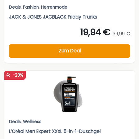
Deals
,
Fashion
,
Herrenmode
JACK & JONES JACBLACK Friday Trunks
19,94 €
39,99 €
Zum Deal
-20%
Deals
,
Wellness
L’Oréal Men Expert XXXL 5-in-1-Duschgel