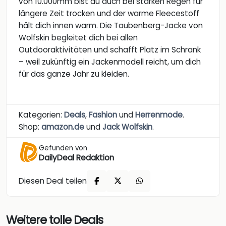
von 10.000mm bist du auch bei starken Regen für
längere Zeit trocken und der warme Fleecestoff
hält dich innen warm. Die Taubenberg-Jacke von
Wolfskin begleitet dich bei allen
Outdooraktivitäten und schafft Platz im Schrank
– weil zukünftig ein Jackenmodell reicht, um dich
für das ganze Jahr zu kleiden.
Kategorien:
Deals
,
Fashion
und
Herrenmode
.
Shop:
amazon.de
und
Jack Wolfskin
.
Gefunden von
DailyDeal Redaktion
Diesen Deal teilen
Weitere tolle Deals