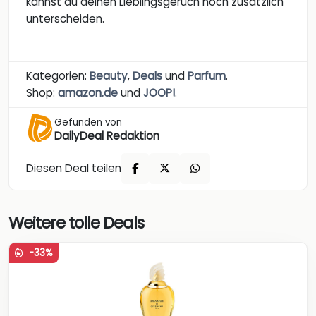
kannst du deinen Lieblingsgeruch noch zusätzlich
unterscheiden.
Kategorien:
Beauty
,
Deals
und
Parfum
.
Shop:
amazon.de
und
JOOP!
.
Gefunden von
DailyDeal Redaktion
Diesen Deal teilen
Weitere tolle Deals
-33%