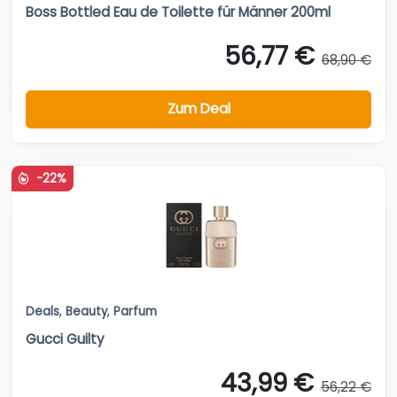
Boss Bottled Eau de Toilette für Männer 200ml
56,77 €
68,90 €
Zum Deal
-22%
Deals
,
Beauty
,
Parfum
Gucci Guilty
43,99 €
56,22 €