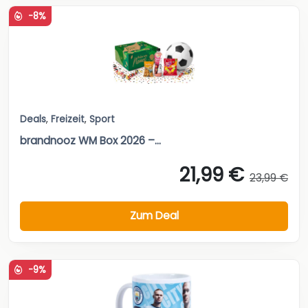
-8%
Deals
,
Freizeit
,
Sport
brandnooz WM Box 2026 –...
21,99 €
23,99 €
Zum Deal
-9%