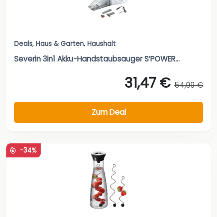
Deals
,
Haus & Garten
,
Haushalt
Severin 3in1 Akku-Handstaubsauger S’POWER...
31,47 €
54,99 €
Zum Deal
-34%