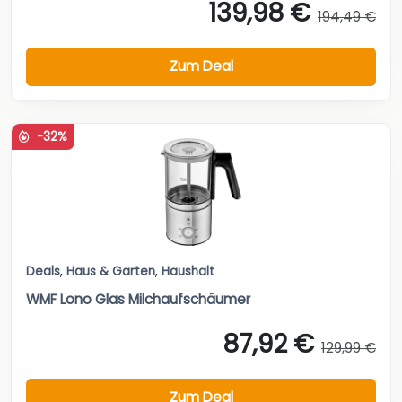
139,98 €
194,49 €
Zum Deal
-32%
Deals
,
Haus & Garten
,
Haushalt
WMF Lono Glas Milchaufschäumer
87,92 €
129,99 €
Zum Deal