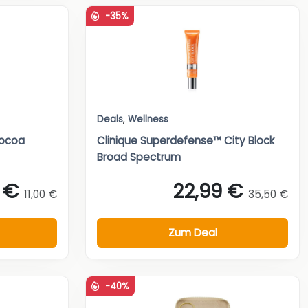
-35%
Deals
,
Wellness
Cocoa
Clinique Superdefense™ City Block
Broad Spectrum
 €
22,99 €
11,00 €
35,50 €
Zum Deal
-40%