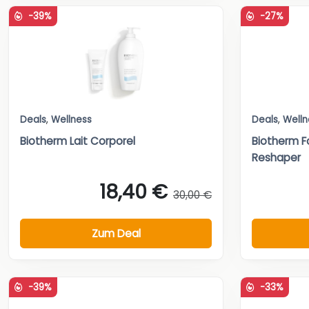
-39%
-27%
Deals
,
Wellness
Deals
,
Welln
Biotherm Lait Corporel
Biotherm 
Reshaper
18,40 €
30,00 €
Zum Deal
-39%
-33%