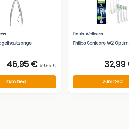
ess
Deals
,
Wellness
Nagelhautzange
Philips Sonicare W2 Optima
46,95 €
32,99
69,95 €
Zum Deal
Zum Deal