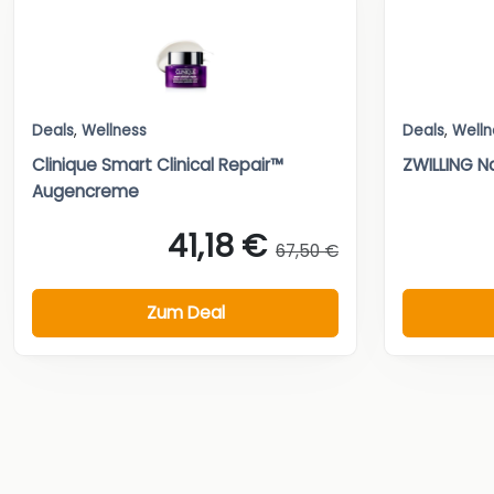
Deals
,
Wellness
Deals
,
Welln
Clinique Smart Clinical Repair™
ZWILLING 
Augencreme
41,18 €
67,50 €
Zum Deal