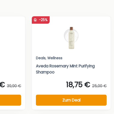
-25%
Deals
,
Wellness
Aveda Rosemary Mint Purifying
Shampoo
 €
18,75 €
39,90 €
25,00 €
Zum Deal