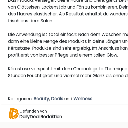
Das Produkt versiegelt deine Haare und dient gleichzeit
von Glätteisen, Lockenstab und Fön zu kombinieren. Dein
des Haares elastischer. Als Resultat erhältst du wunde
frisch aus dem Salon.
Die Anwendung ist total einfach: Nach dem Waschen m
dann eine kleine Menge des Produkts in deine Längen und
Kérastase-Produkte sind sehr ergiebig. Im Anschluss ka
profitierst von bester Pflege und einem tollen Glow.
Kérastase verspricht mit dem Chronologiste Thermique 
Stunden Feuchtigkeit und viermal mehr Glanz als ohne d
Kategorien:
Beauty
,
Deals
und
Wellness
.
Gefunden von
DailyDeal Redaktion