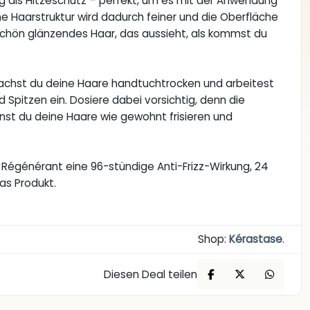
ig als Hitzeschutz – perfekt, um es mit der Anwendung
e Haarstruktur wird dadurch feiner und die Oberfläche
rschön glänzendes Haar, das aussieht, als kommst du
achst du deine Haare handtuchtrocken und arbeitest
 Spitzen ein. Dosiere dabei vorsichtig, denn die
nnst du deine Haare wie gewohnt frisieren und
Régénérant eine 96-stündige Anti-Frizz-Wirkung, 24
as Produkt.
Shop:
Kérastase
.
Diesen Deal teilen