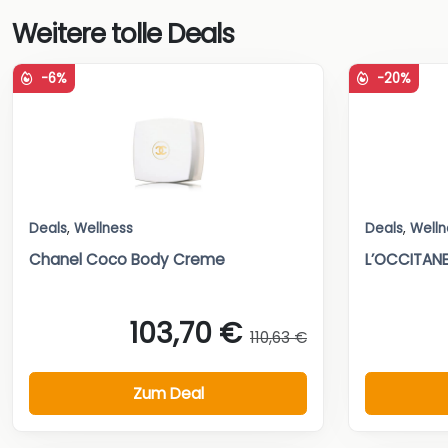
Weitere tolle Deals
-6%
-20%
Deals
,
Wellness
Deals
,
Welln
Chanel Coco Body Creme
L’OCCITANE
103,70 €
110,63 €
Zum Deal