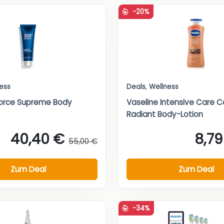
-20%
ess
Deals
,
Wellness
Force Supreme Body
Vaseline Intensive Care 
Radiant Body-Lotion
40,40 €
8,79
55,00 €
Zum Deal
Zum Deal
-34%