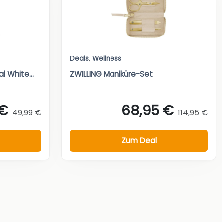
Deals
,
Wellness
l White...
ZWILLING Maniküre-Set
 €
68,95 €
49,99 €
114,95 €
Zum Deal