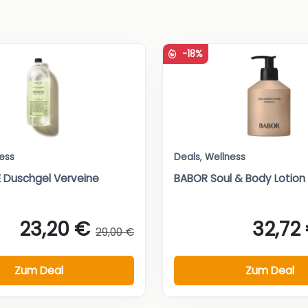
-18%
ess
Deals
,
Wellness
 Duschgel Verveine
BABOR Soul & Body Lotion
23,20 €
32,72
29,00 €
Zum Deal
Zum Deal