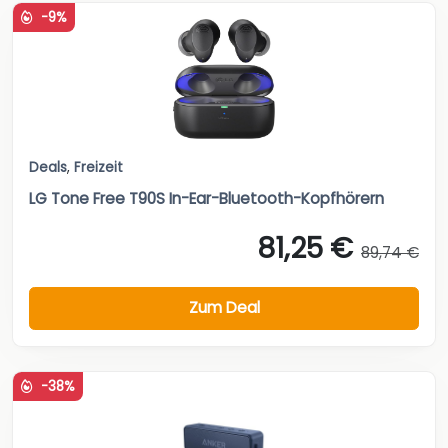
-9%
Deals
,
Freizeit
LG Tone Free T90S In-Ear-Bluetooth-Kopfhörern
81,25 €
89,74 €
Zum Deal
-38%