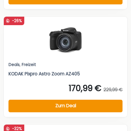
-26%
Deals
,
Freizeit
KODAK Pixpro Astro Zoom AZ405
170,99 €
229,99 €
Zum Deal
-32%