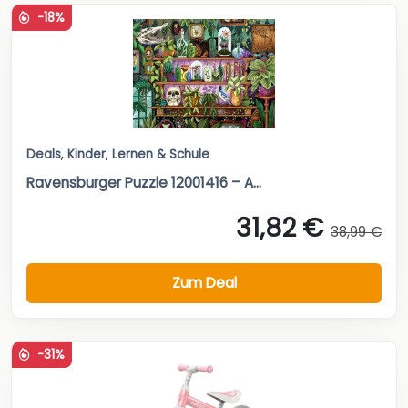
-18%
Deals
,
Kinder
,
Lernen & Schule
Ravensburger Puzzle 12001416 – A...
31,82 €
38,99 €
Zum Deal
-31%