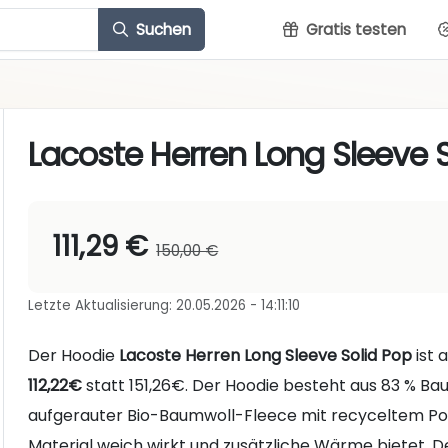
Suchen
Gratis testen
Lacoste Herren Long Sleeve 
111,29 €
150,00 €
Letzte Aktualisierung: 20.05.2026 - 14:11:10
Der Hoodie
Lacoste Herren Long Sleeve Solid Pop
ist 
112,22€
statt 151,26€. Der Hoodie besteht aus 83 % Ba
aufgerauter Bio-Baumwoll-Fleece mit recyceltem Poly
Material weich wirkt und zusätzliche Wärme bietet. Der 