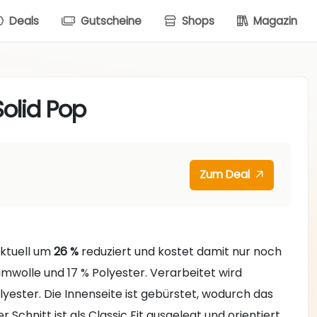
Deals
Gutscheine
Shops
Magazin
Solid Pop
Zum Deal
aktuell um
26 %
reduziert und kostet damit nur noch
umwolle und 17 % Polyester. Verarbeitet wird
ester. Die Innenseite ist gebürstet, wodurch das
Schnitt ist als Classic Fit ausgelegt und orientiert