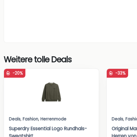
Weitere tolle Deals
-20%
-33%
Deals
,
Fashion
,
Herrenmode
Deals
,
Fashi
Superdry Essential Logo Rundhals-
Original Ma
Sweatshirt
Herren vo