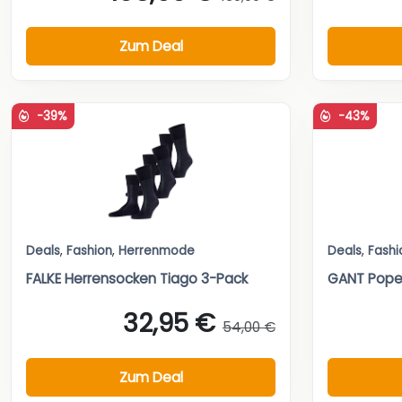
Zum Deal
-39%
-43%
Deals
,
Fashion
,
Herrenmode
Deals
,
Fashi
FALKE Herrensocken Tiago 3-Pack
GANT Pope
32,95 €
54,00 €
Zum Deal