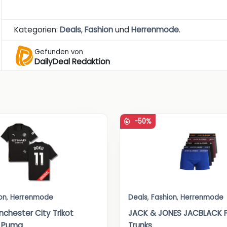
Kategorien:
Deals
,
Fashion
und
Herrenmode
.
Gefunden von
DailyDeal Redaktion
-50%
on
,
Herrenmode
Deals
,
Fashion
,
Herrenmode
nchester City Trikot
JACK & JONES JACBLACK F
n Puma
Trunks