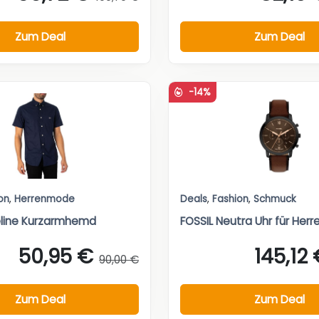
Zum Deal
Zum Deal
-14%
on
,
Herrenmode
Deals
,
Fashion
,
Schmuck
line Kurzarmhemd
FOSSIL Neutra Uhr für Herr
50,95 €
145,12
90,00 €
Zum Deal
Zum Deal