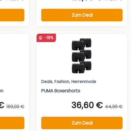
Zum Deal
-19%
Deals
,
Fashion
,
Herrenmode
en
PUMA Boxershorts
 €
36,60 €
169,00 €
44,99 €
Zum Deal