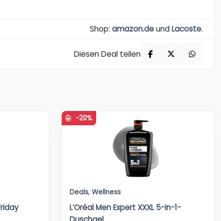
Shop:
amazon.de
und
Lacoste
.
Diesen Deal teilen
-20%
Deals
,
Wellness
riday
L’Oréal Men Expert XXXL 5-in-1-
Duschgel