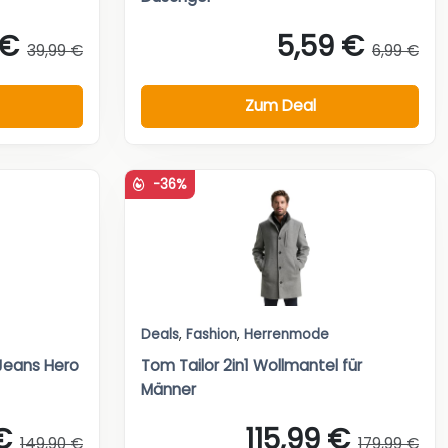
 €
5,59 €
39,99 €
6,99 €
Zum Deal
-36%
Deals
,
Fashion
,
Herrenmode
 Jeans Hero
Tom Tailor 2in1 Wollmantel für
Männer
€
115,99 €
149,90 €
179,99 €