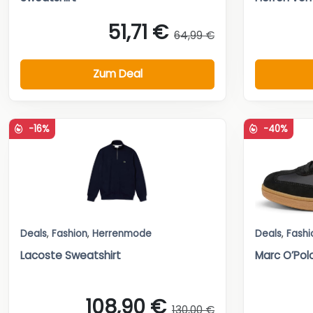
51,71 €
64,99 €
Zum Deal
-16%
-40%
Deals
,
Fashion
,
Herrenmode
Deals
,
Fashi
Lacoste Sweatshirt
Marc O’Pol
108,90 €
130,00 €