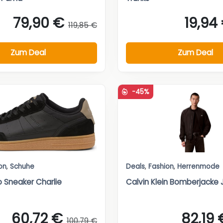
79,90 €
19,94
119,85 €
Zum Deal
Zum Deal
-45%
on
,
Schuhe
Deals
,
Fashion
,
Herrenmode
o Sneaker Charlie
Calvin Klein Bomberjacke
60,72 €
82,19 
100,79 €