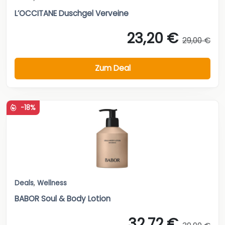
L’OCCITANE Duschgel Verveine
23,20 €
29,00 €
Zum Deal
-18%
Deals
,
Wellness
BABOR Soul & Body Lotion
32,72 €