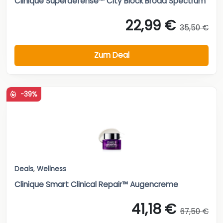
Clinique Superdefense™ City Block Broad Spectrum
22,99 €
35,50 €
Zum Deal
-39%
Deals
,
Wellness
Clinique Smart Clinical Repair™ Augencreme
41,18 €
67,50 €