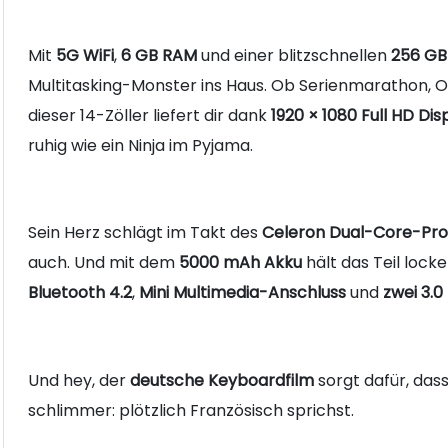
Mit
5G WiFi
,
6 GB RAM
und einer blitzschnellen
256 GB
Multitasking-Monster ins Haus. Ob Serienmarathon,
dieser 14-Zöller liefert dir dank
1920 × 1080 Full HD Dis
ruhig wie ein Ninja im Pyjama.
Sein Herz schlägt im Takt des
Celeron Dual-Core-Proz
auch. Und mit dem
5000 mAh Akku
hält das Teil loc
Bluetooth 4.2
,
Mini Multimedia-Anschluss
und
zwei 3.0
Und hey, der
deutsche Keyboardfilm
sorgt dafür, da
schlimmer: plötzlich Französisch sprichst.