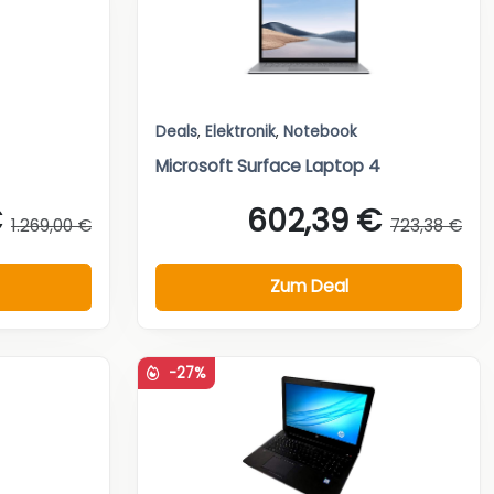
Deals
,
Elektronik
,
Notebook
Microsoft Surface Laptop 4
€
602,39 €
1.269,00 €
723,38 €
Zum Deal
-27%