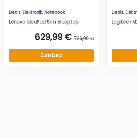
Deals
,
Elektronik
,
Notebook
Deals
,
Elekt
Lenovo IdeaPad Slim 5i Laptop
Logitech MX
629,99 €
729,00 €
Zum Deal