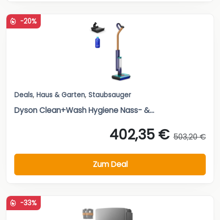
-20%
Deals
,
Haus & Garten
,
Staubsauger
Dyson Clean+Wash Hygiene Nass- &...
402,35 €
503,20 €
Zum Deal
-33%