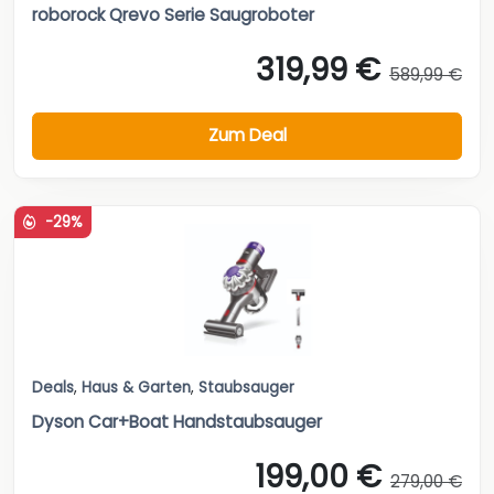
roborock Qrevo Serie Saugroboter
319,99 €
589,99 €
Zum Deal
-29%
Deals
,
Haus & Garten
,
Staubsauger
Dyson Car+Boat Handstaubsauger
199,00 €
279,00 €