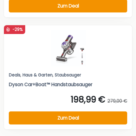
Zum Deal
-29%
Deals
,
Haus & Garten
,
Staubsauger
Dyson Car+Boat™ Handstaubsauger
198,99 €
279,00 €
Zum Deal