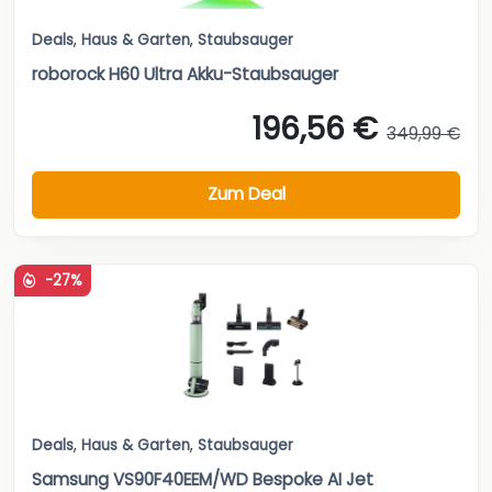
Deals
,
Haus & Garten
,
Staubsauger
roborock H60 Ultra Akku-Staubsauger
196,56 €
349,99 €
Zum Deal
-27%
Deals
,
Haus & Garten
,
Staubsauger
Samsung VS90F40EEM/WD Bespoke AI Jet