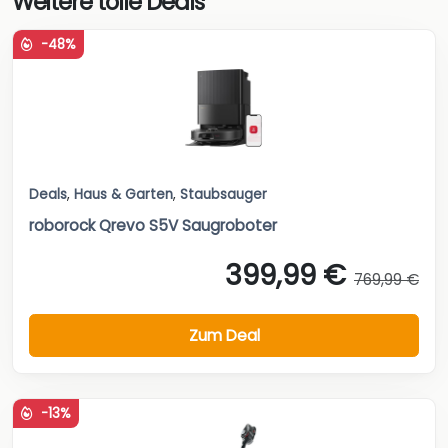
Weitere tolle Deals
-48%
Deals
,
Haus & Garten
,
Staubsauger
roborock Qrevo S5V Saugroboter
399,99 €
769,99 €
Zum Deal
-13%