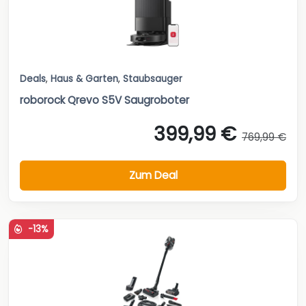
Deals
,
Haus & Garten
,
Staubsauger
roborock Qrevo S5V Saugroboter
399,99 €
769,99 €
Zum Deal
-13%