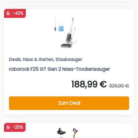
-43%
Deals
,
Haus & Garten
,
Staubsauger
roborock F25 GT Gen 2 Nass-Trockensauger
188,99 €
329,00 €
Zum Deal
-20%