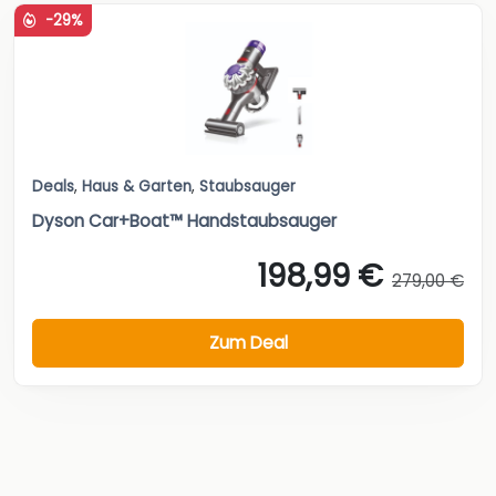
-29%
Deals
,
Haus & Garten
,
Staubsauger
Dyson Car+Boat™ Handstaubsauger
198,99 €
279,00 €
Zum Deal