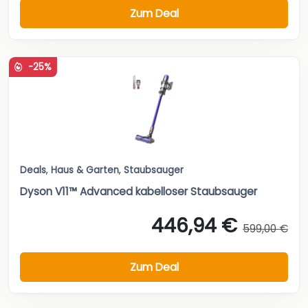
Zum Deal
-25%
Deals
,
Haus & Garten
,
Staubsauger
Dyson V11™ Advanced kabelloser Staubsauger
446,94 €
599,00 €
Zum Deal