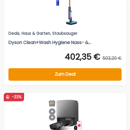
Deals
,
Haus & Garten
,
Staubsauger
Dyson Clean+Wash Hygiene Nass- &...
402,35 €
503,20 €
Zum Deal
-33%