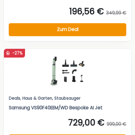
196,56 €
349,99 €
Zum Deal
-27%
Deals
,
Haus & Garten
,
Staubsauger
Samsung VS90F40EEM/WD Bespoke AI Jet
729,00 €
999,00 €