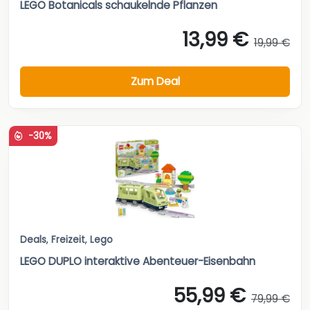
LEGO Botanicals schaukelnde Pflanzen
13,99 €
19,99 €
Zum Deal
-30%
Deals
,
Freizeit
,
Lego
LEGO DUPLO interaktive Abenteuer-Eisenbahn
55,99 €
79,99 €