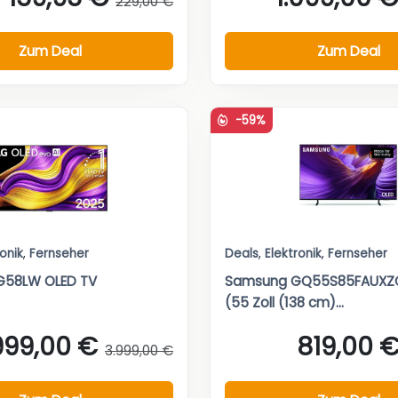
229,00 €
Zum Deal
Zum Deal
-59%
ronik
,
Fernseher
Deals
,
Elektronik
,
Fernseher
G58LW OLED TV
Samsung GQ55S85FAUXZG
(55 Zoll (138 cm)...
.999,00 €
819,00 
3.999,00 €