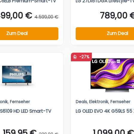
C6ELB Premium-Smart-TV
LG 27LX6TDGA Lifestyle-T
499,00 €
789,00 
4.599,00 €
Zum Deal
Zum Deal
-27%
ronik
,
Fernseher
Deals
,
Elektronik
,
Fernseher
PFS6109 HD LED Smart-TV
LG OLED EVO 4K G59LS 55 Z
159,95 €
1.099,00 €