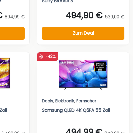
V
Sony BRAVIA 3
€
494,90 €
894,99 €
539,00 €
Zum Deal
-42%
Deals
,
Elektronik
,
Fernseher
oll
Samsung QLED 4K Q6FA 55 Zoll
494,99 €