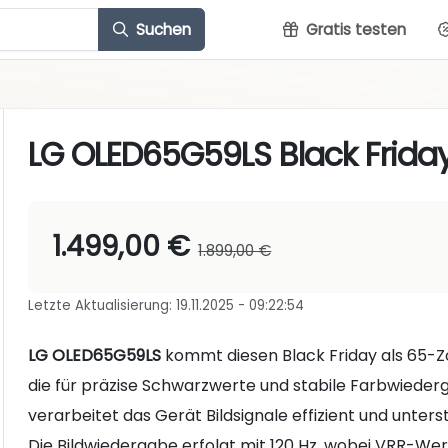
Suchen
Gratis testen
LG OLED65G59LS Black Frida
1.499,00 €
1.899,00 €
Letzte Aktualisierung: 19.11.2025 - 09:22:54
LG OLED65G59LS
kommt diesen Black Friday als 65-Z
die für präzise Schwarzwerte und stabile Farbwieder
verarbeitet das Gerät Bildsignale effizient und unter
Die Bildwiedergabe erfolgt mit 120 Hz, wobei VRR-Wert