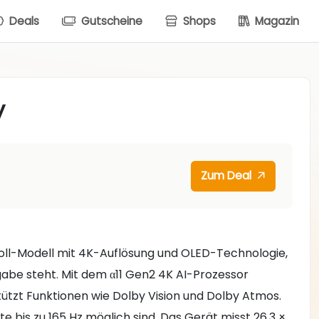
Deals
Gutscheine
Shops
Magazin
y
Zum Deal
oll-Modell mit 4K-Auflösung und OLED-Technologie,
gabe steht. Mit dem α11 Gen2 4K AI-Prozessor
stützt Funktionen wie Dolby Vision und Dolby Atmos.
e bis zu 165 Hz möglich sind. Das Gerät misst 26,3 ×