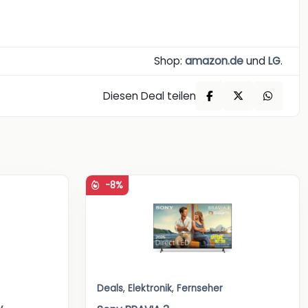
Shop:
amazon.de
und
LG
.
Diesen Deal teilen
-8%
Deals
,
Elektronik
,
Fernseher