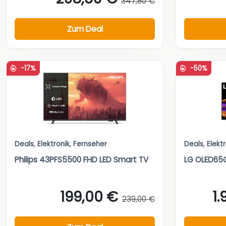
347,80 €
Zum Deal
-17%
-50%
Deals
,
Elektronik
,
Fernseher
Deals
,
Elekt
Philips 43PFS5500 FHD LED Smart TV
LG OLED65
199,00 €
1
239,00 €