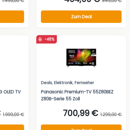
1.499,00 €
849,00 €
Zum Deal
-46%
Deals
,
Elektronik
,
Fernseher
 OLED TV
Panasonic Premium-TV 55Z80BEZ
Z80B-Serie 55 Zoll
€
700,99 €
1.999,00 €
1.299,00 €