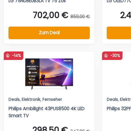
LG 75NU8E0B3LA TV 75 Zoll
LG OLED77
702,00 €
2.
859,00 €
Zum Deal
-14%
-30%
Deals
,
Elektronik
,
Fernseher
Deals
,
Elekt
Philips Ambilight 43PUS8500 4K LED
Philips 32
Smart TV
298,50 €