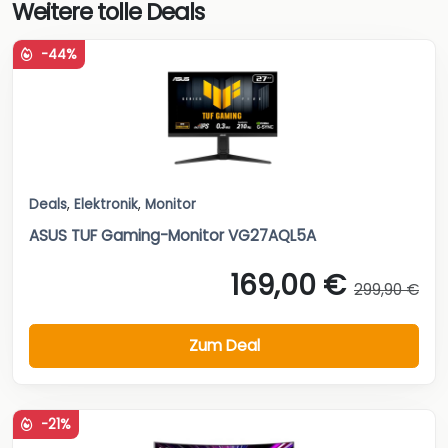
Weitere tolle Deals
-44%
Deals
,
Elektronik
,
Monitor
ASUS TUF Gaming-Monitor VG27AQL5A
169,00 €
299,90 €
Zum Deal
-21%