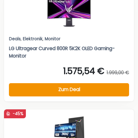
Deals
,
Elektronik
,
Monitor
LG Ultragear Curved 800R 5K2K OLED Gaming-
Monitor
1.575,54 €
1.999,00 €
Zum Deal
-45%