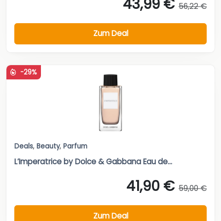
43,99 €
56,22 €
Zum Deal
-29%
Deals
,
Beauty
,
Parfum
L’Imperatrice by Dolce & Gabbana Eau de...
41,90 €
59,00 €
Zum Deal