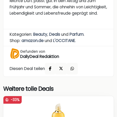
leichte Duft passt gut in den Alltag und zum
Frühjahr und Sommer, die ohnehin von Leichtigkeit,
Lebendigkeit und Lebensfreude geprägt sind.
Kategorien:
Beauty
,
Deals
und
Parfum
.
Shop:
amazon.de
und
L'OCCITANE
.
Gefunden von
DailyDeal Redaktion
Diesen Deal teilen
Weitere tolle Deals
-33%