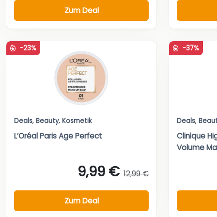
Zum Deal
-23%
-37%
Deals
,
Beauty
,
Kosmetik
Deals
,
Beau
L’Oréal Paris Age Perfect
Clinique Hi
Volume Ma
9,99 €
12,99 €
Zum Deal