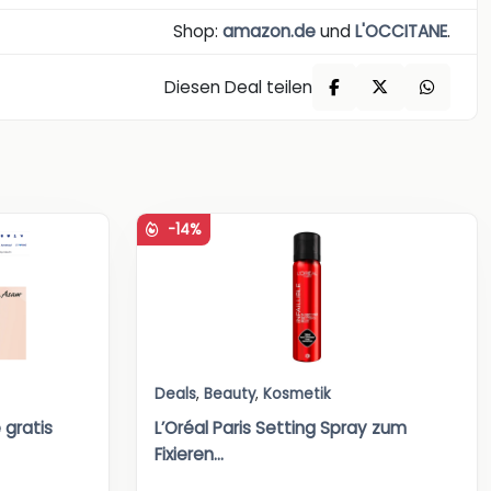
Shop:
amazon.de
und
L'OCCITANE
.
Diesen Deal teilen
-14%
Deals
,
Beauty
,
Kosmetik
 gratis
L’Oréal Paris Setting Spray zum
Fixieren...