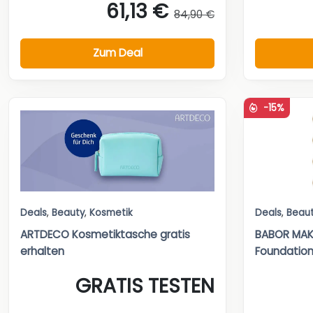
61,13 €
84,90 €
Zum Deal
-15%
Deals
,
Beauty
,
Kosmetik
Deals
,
Beau
ARTDECO Kosmetiktasche gratis
BABOR MAKE
erhalten
Foundatio
GRATIS TESTEN