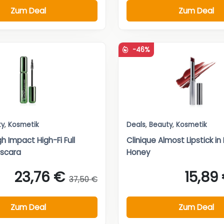
Zum Deal
Zum Deal
-46%
ty
,
Kosmetik
Deals
,
Beauty
,
Kosmetik
gh Impact High-Fi Full
Clinique Almost Lipstick in
scara
Honey
23,76 €
15,89
37,50 €
Zum Deal
Zum Deal