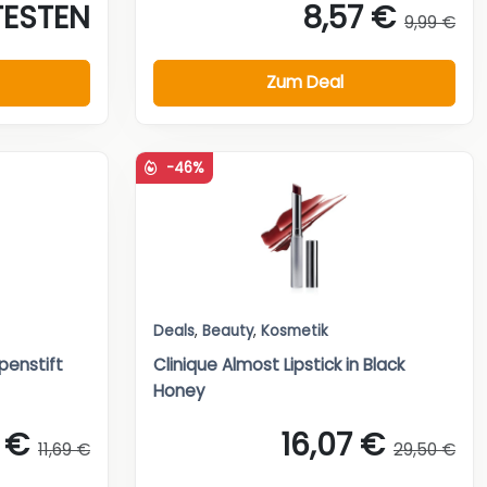
TESTEN
8,57 €
9,99 €
Zum Deal
-46%
Deals
,
Beauty
,
Kosmetik
ppenstift
Clinique Almost Lipstick in Black
Honey
 €
16,07 €
11,69 €
29,50 €