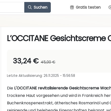
Suchen
Gratis testen
L’OCCITANE Gesichtscreme C
33,24 €
45,00 €
Letzte Aktualisierung: 26.11.2025 - 15:56:58
Die
L'OCCITANE revitalisierende Gesichtscreme Wac
trockene Haut vorgesehen und wird in Frankreich herg
Buchenknospenextrakt, ätherisches Rosmarinöl und Gly
reinigende und belebende Eigenschaften bekannt, wä