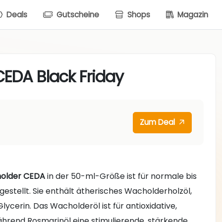
Deals
Gutscheine
Shops
Magazin
EDA Black Friday
Zum Deal
holder CEDA
in der 50-ml-Größe ist für normale bis
estellt. Sie enthält ätherisches Wacholderholzöl,
cerin. Das Wacholderöl ist für antioxidative,
hrend Rosmarinöl eine stimulierende, stärkende