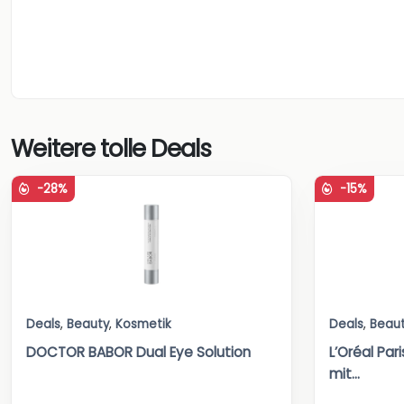
Weitere tolle Deals
-28%
-15%
Deals
,
Beauty
,
Kosmetik
Deals
,
Beau
DOCTOR BABOR Dual Eye Solution
L’Oréal Par
mit...