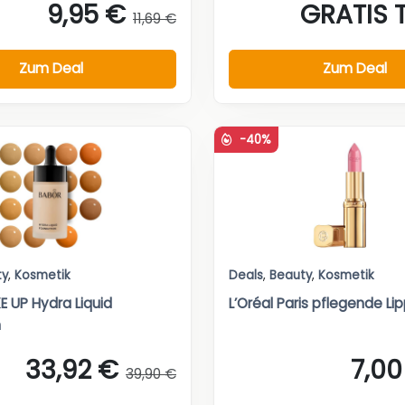
9,95 €
GRATIS 
11,69 €
Zum Deal
Zum Deal
-40%
ty
,
Kosmetik
Deals
,
Beauty
,
Kosmetik
 UP Hydra Liquid
L’Oréal Paris pflegende Li
n
33,92 €
7,00
39,90 €