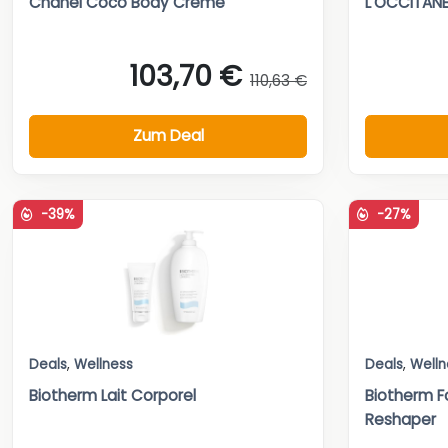
Chanel Coco Body Creme
L’OCCITANE
103,70 €
110,63 €
Zum Deal
-39%
-27%
Deals
,
Wellness
Deals
,
Welln
Biotherm Lait Corporel
Biotherm 
Reshaper