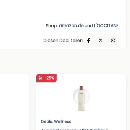
Shop:
amazon.de
und
L'OCCITANE
.
Diesen Deal teilen
-25%
Deals
,
Wellness