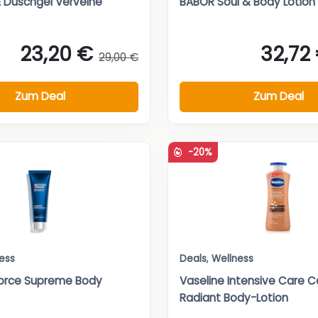
 Duschgel Verveine
BABOR Soul & Body Lotion
23,20 €
32,72
29,00 €
Zum Deal
Zum Deal
-20%
ess
Deals
,
Wellness
Force Supreme Body
Vaseline Intensive Care 
Radiant Body-Lotion