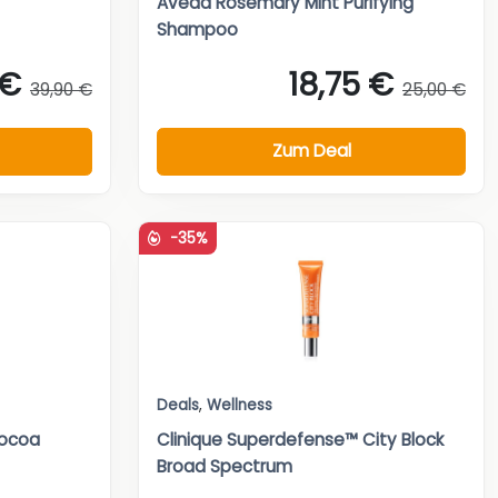
Aveda Rosemary Mint Purifying
Shampoo
 €
18,75 €
39,90 €
25,00 €
Zum Deal
-35%
Deals
,
Wellness
Cocoa
Clinique Superdefense™ City Block
Broad Spectrum