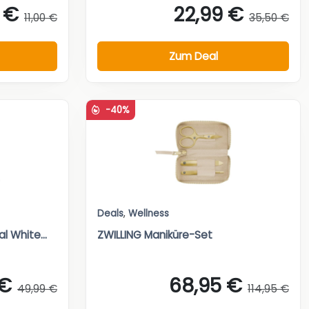
 €
22,99 €
11,00 €
35,50 €
Zum Deal
-40%
Deals
,
Wellness
l White...
ZWILLING Maniküre-Set
 €
68,95 €
49,99 €
114,95 €