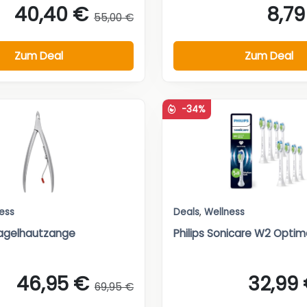
40,40 €
8,79
55,00 €
Zum Deal
Zum Deal
-34%
ess
Deals
,
Wellness
Nagelhautzange
Philips Sonicare W2 Optima
46,95 €
32,99
69,95 €