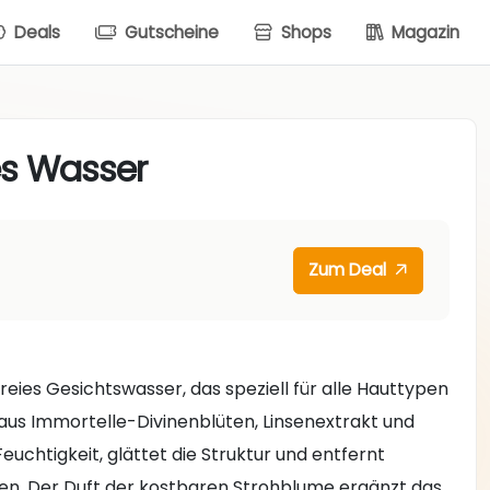
Deals
Gutscheine
Shops
Magazin
es Wasser
Zum Deal
freies Gesichtswasser, das speziell für alle Hauttypen
 aus Immortelle-Divinenblüten, Linsenextrakt und
uchtigkeit, glättet die Struktur und entfernt
en. Der Duft der kostbaren Strohblume ergänzt das