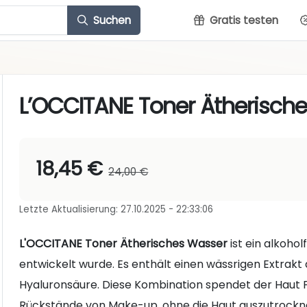
Suchen
Gratis testen
L’OCCITANE Toner Ätherisch
18,45 €
24,00 €
Letzte Aktualisierung: 27.10.2025 - 22:33:06
L'OCCITANE Toner Ätherisches Wasser
ist ein alkohol
entwickelt wurde. Es enthält einen wässrigen Extrakt
Hyaluronsäure. Diese Kombination spendet der Haut Fe
Rückstände von Make-up, ohne die Haut auszutrockn