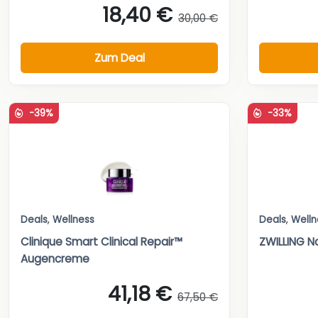
18,40 €
30,00 €
Zum Deal
-39%
-33%
Deals
,
Wellness
Deals
,
Welln
Clinique Smart Clinical Repair™
ZWILLING 
Augencreme
41,18 €
67,50 €