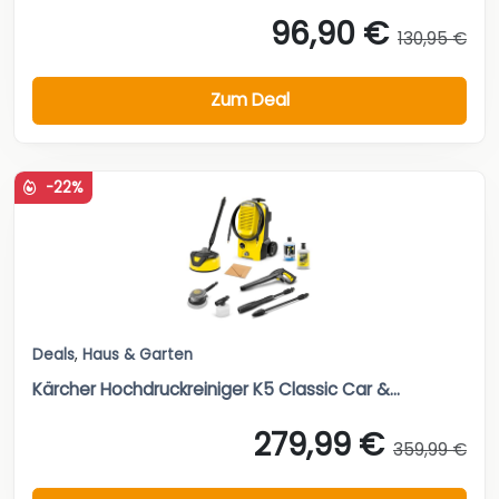
96,90 €
130,95 €
Zum Deal
-22%
Deals
,
Haus & Garten
Kärcher Hochdruckreiniger K5 Classic Car &...
279,99 €
359,99 €