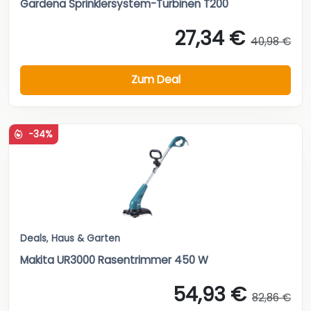
Gardena Sprinklersystem-Turbinen T200
27,34 €
40,98 €
Zum Deal
-34%
Deals
,
Haus & Garten
Makita UR3000 Rasentrimmer 450 W
54,93 €
82,86 €