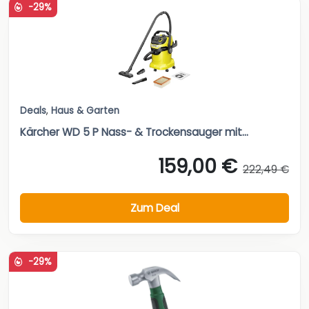
-29%
Deals
,
Haus & Garten
Kärcher WD 5 P Nass- & Trockensauger mit...
159,00 €
222,49 €
Zum Deal
-29%