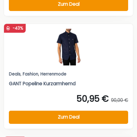
Zum Deal
-43%
Deals
,
Fashion
,
Herrenmode
GANT Popeline Kurzarmhemd
50,95 €
90,00 €
Zum Deal