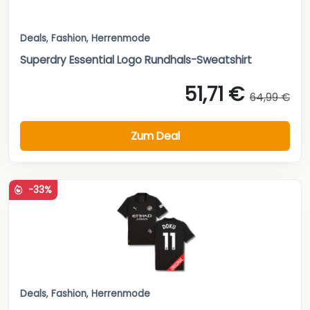
Deals
,
Fashion
,
Herrenmode
Superdry Essential Logo Rundhals-Sweatshirt
51,71 €
64,99 €
Zum Deal
-33%
Deals
,
Fashion
,
Herrenmode