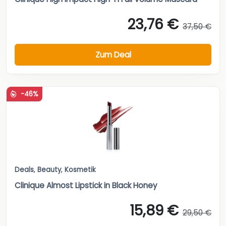
23,76 €
37,50 €
Zum Deal
-46%
Deals
,
Beauty
,
Kosmetik
Clinique Almost Lipstick in Black Honey
15,89 €
29,50 €