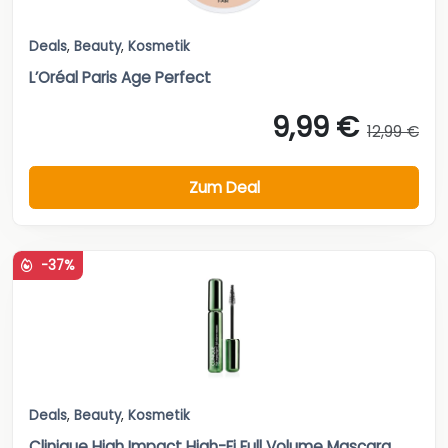
Deals
,
Beauty
,
Kosmetik
L’Oréal Paris Age Perfect
9,99 €
12,99 €
Zum Deal
-37%
Deals
,
Beauty
,
Kosmetik
Clinique High Impact High-Fi Full Volume Mascara