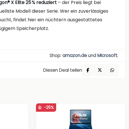
on® X Elite
25 % reduziert
– der Preis liegt bei
uellste Modell dieser Serie. Wer ein zuverlässiges
ucht, findet hier ein nüchtern ausgestattetes
ügigem Speicherplatz.
Shop:
amazon.de
und
Microsoft
.
Diesen Deal teilen
-25%