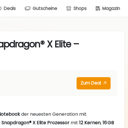
Deals
Gutscheine
Shops
Magazin
apdragon® X Elite –
Zum Deal
Notebook
der neuesten Generation mit
m
Snapdragon® X Elite Prozessor
mit
12 Kernen
,
16 GB