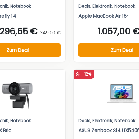
ronik
,
Notebook
Deals
,
Elektronik
,
Notebook
refly 14
Apple MacBook Air 15″
296,65 €
1.057,00 
349,00 €
Zum Deal
Zum Deal
-12%
ronik
,
Notebook
Deals
,
Elektronik
,
Notebook
 Brio
ASUS Zenbook S14 UX540