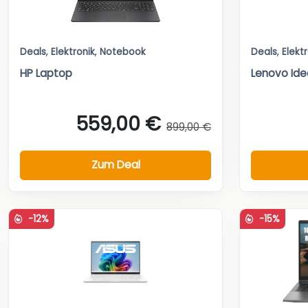
Deals
,
Elektronik
,
Notebook
Deals
,
Elekt
HP Laptop
Lenovo Ide
559,00 €
899,00 €
Zum Deal
-12%
-15%