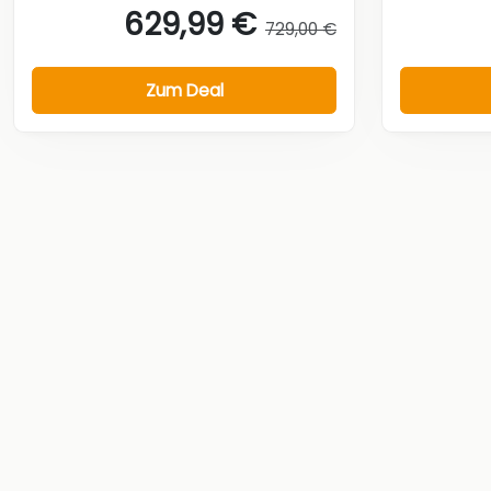
629,99 €
729,00 €
Zum Deal