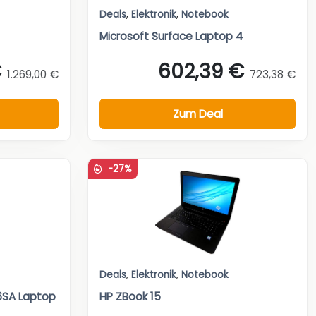
Deals
,
Elektronik
,
Notebook
Microsoft Surface Laptop 4
€
602,39 €
1.269,00 €
723,38 €
Zum Deal
-27%
Deals
,
Elektronik
,
Notebook
6SA Laptop
HP ZBook 15