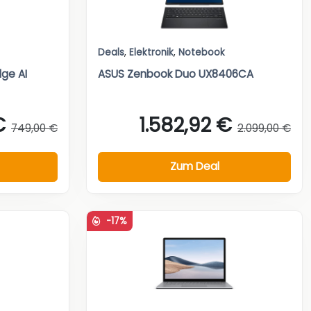
Deals
,
Elektronik
,
Notebook
ge AI
ASUS Zenbook Duo UX8406CA
€
1.582,92 €
749,00 €
2.099,00 €
Zum Deal
-17%