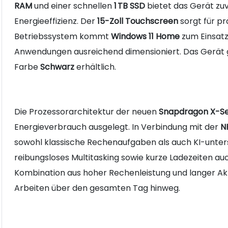
RAM
und einer schnellen
1 TB SSD
bietet das Gerät zuv
Energieeffizienz. Der
15-Zoll Touchscreen
sorgt für pr
Betriebssystem kommt
Windows 11 Home
zum Einsatz.
Anwendungen ausreichend dimensioniert. Das Gerät 
Farbe
Schwarz
erhältlich.
Die Prozessorarchitektur der neuen
Snapdragon X-Se
Energieverbrauch ausgelegt. In Verbindung mit der
N
sowohl klassische Rechenaufgaben als auch KI-unters
reibungsloses Multitasking sowie kurze Ladezeiten a
Kombination aus hoher Rechenleistung und langer Akk
Arbeiten über den gesamten Tag hinweg.