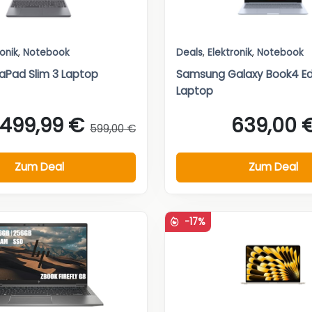
ronik
,
Notebook
Deals
,
Elektronik
,
Notebook
aPad Slim 3 Laptop
Samsung Galaxy Book4 Ed
Laptop
499,99 €
639,00 
599,00 €
Zum Deal
Zum Deal
-17%