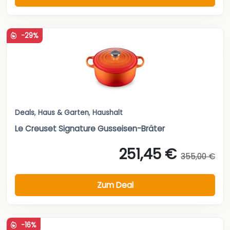
-29%
Deals
,
Haus & Garten
,
Haushalt
Le Creuset Signature Gusseisen-Bräter
251,45 €
355,00 €
Zum Deal
-16%