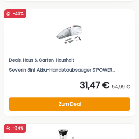
-43%
Deals
,
Haus & Garten
,
Haushalt
Severin 3in1 Akku-Handstaubsauger S’POWER...
31,47 €
54,99 €
Zum Deal
-34%