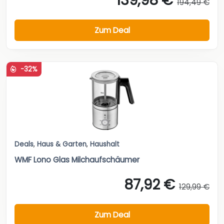
139,98 €
194,49 €
Zum Deal
-32%
Deals
,
Haus & Garten
,
Haushalt
WMF Lono Glas Milchaufschäumer
87,92 €
129,99 €
Zum Deal