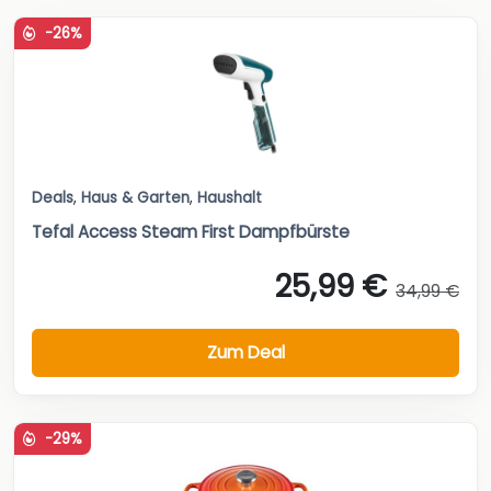
-26%
Deals
,
Haus & Garten
,
Haushalt
Tefal Access Steam First Dampfbürste
25,99 €
34,99 €
Zum Deal
-29%