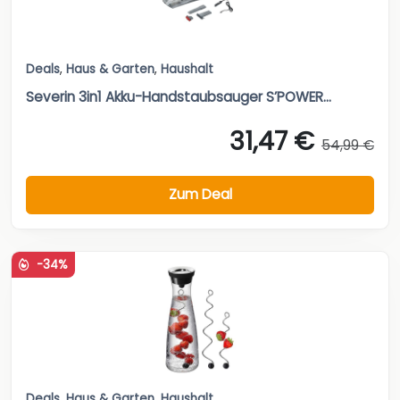
Deals
,
Haus & Garten
,
Haushalt
Severin 3in1 Akku-Handstaubsauger S’POWER...
31,47 €
54,99 €
Zum Deal
-34%
Deals
,
Haus & Garten
,
Haushalt