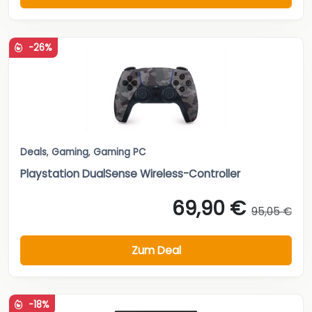
-26%
Deals
,
Gaming
,
Gaming PC
Playstation DualSense Wireless-Controller
69,90 €
95,05 €
Zum Deal
-18%