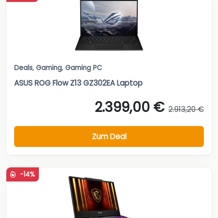
Deals
,
Gaming
,
Gaming PC
ASUS ROG Flow Z13 GZ302EA Laptop
2.399,00 €
2.913,20 €
Zum Deal
-14%