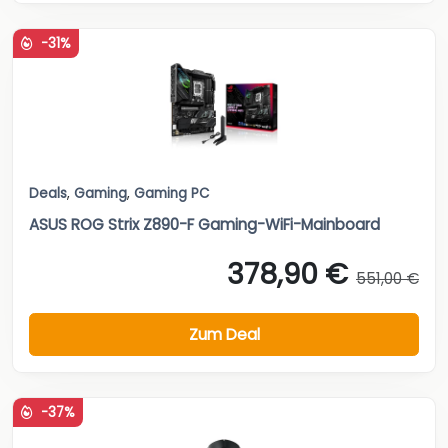
-31%
Deals
,
Gaming
,
Gaming PC
ASUS ROG Strix Z890-F Gaming-WiFi-Mainboard
378,90 €
551,00 €
Zum Deal
-37%