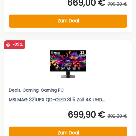
669,00 €
799,00 €
Zum Deal
-22%
Deals
,
Gaming
,
Gaming PC
MSI MAG 321UPX QD-OLED 31.5 Zoll 4K UHD...
699,90 €
892,99 €
Zum Deal