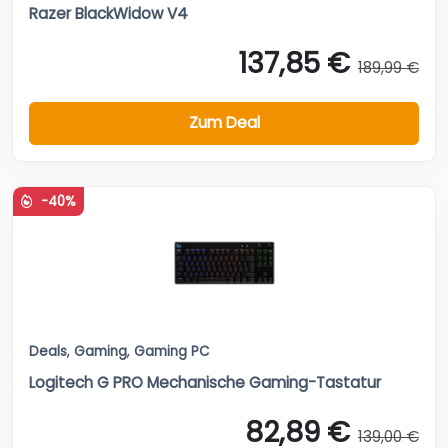
Razer BlackWidow V4
137,85 €
189,99 €
Zum Deal
-40%
Deals
,
Gaming
,
Gaming PC
Logitech G PRO Mechanische Gaming-Tastatur
82,89 €
139,00 €