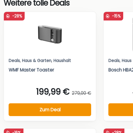
Weitere tolle Deals
-28%
-15%
Deals
,
Haus & Garten
,
Haushalt
Deals
,
Haus
WMF Master Toaster
Bosch HBA
199,99 €
279,00 €
Zum Deal
-16%
-28%