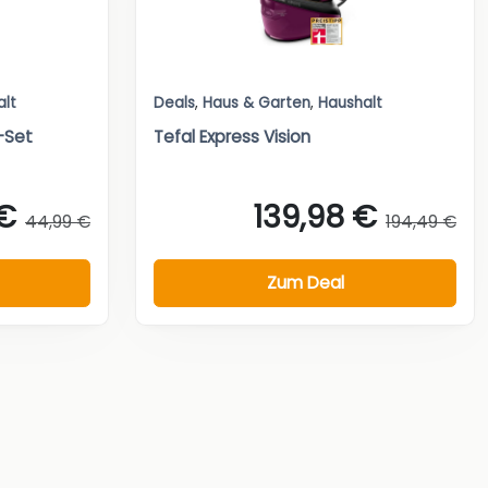
alt
Deals
,
Haus & Garten
,
Haushalt
-Set
Tefal Express Vision
 €
139,98 €
44,99 €
194,49 €
Zum Deal