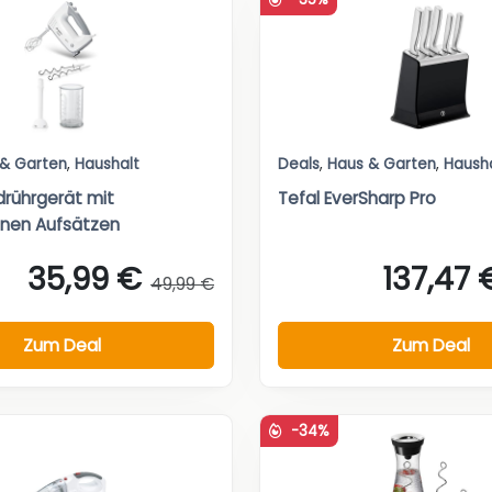
 & Garten
,
Haushalt
Deals
,
Haus & Garten
,
Haush
rührgerät mit
Tefal EverSharp Pro
enen Aufsätzen
35,99 €
137,47 
49,99 €
Zum Deal
Zum Deal
-34%