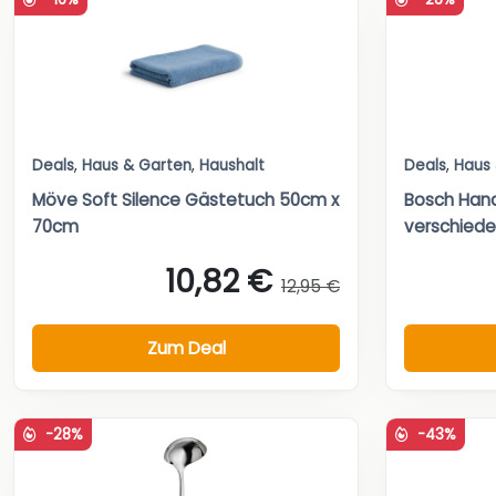
Deals
,
Haus & Garten
,
Haushalt
Deals
,
Haus
Möve Soft Silence Gästetuch 50cm x
Bosch Hand
70cm
verschied
10,82 €
12,95 €
Zum Deal
-28%
-43%