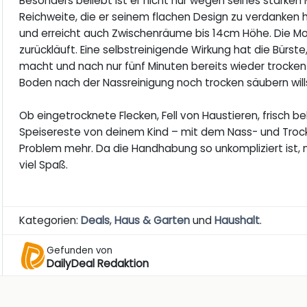
Besonders beliebt ist er nicht nur wegen seines starken
Reichweite, die er seinem flachen Design zu verdanken 
und erreicht auch Zwischenräume bis 14cm Höhe. Die Mo
zurückläuft. Eine selbstreinigende Wirkung hat die Bürst
macht und nach nur fünf Minuten bereits wieder trocken
Boden nach der Nassreinigung noch trocken säubern will
Ob eingetrocknete Flecken, Fell von Haustieren, frisch 
Speisereste von deinem Kind – mit dem Nass- und Troc
Problem mehr. Da die Handhabung so unkompliziert ist,
viel Spaß.
Kategorien:
Deals
,
Haus & Garten
und
Haushalt
.
Gefunden von
DailyDeal Redaktion