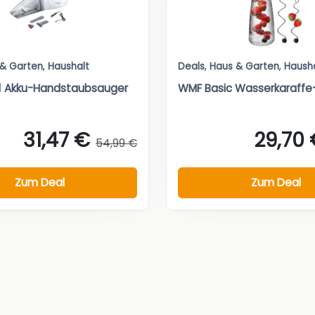
 & Garten
,
Haushalt
Deals
,
Haus & Garten
,
Haush
n1 Akku-Handstaubsauger
WMF Basic Wasserkaraffe
31,47 €
29,70
54,99 €
Zum Deal
Zum Deal