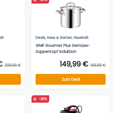
alt
Deals
,
Haus & Garten
,
Haushalt
WMF Gourmet Plus Gemüse-
Suppentopf Induktion
€
149,99 €
209,99 €
199,99 €
Zum Deal
-28%