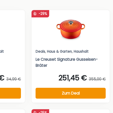
-29%
alt
Deals
,
Haus & Garten
,
Haushalt
Le Creuset Signature Gusseisen-
Bräter
 €
251,45 €
34,99 €
355,00 €
Zum Deal
-25%