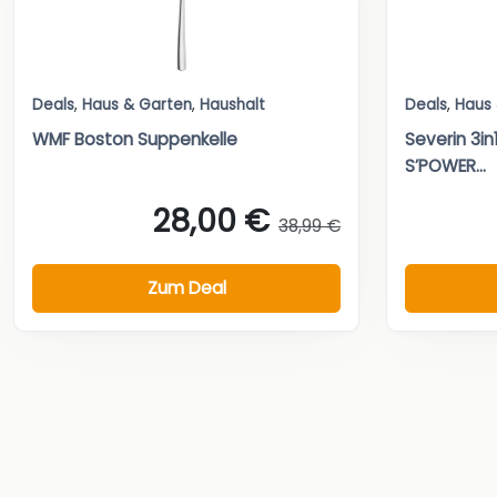
Deals
,
Haus & Garten
,
Haushalt
Deals
,
Haus
WMF Boston Suppenkelle
Severin 3i
S’POWER...
28,00 €
38,99 €
Zum Deal