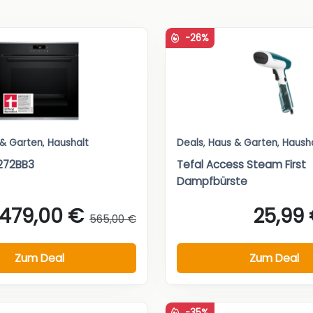
-26%
 & Garten
,
Haushalt
Deals
,
Haus & Garten
,
Haush
272BB3
Tefal Access Steam First
Dampfbürste
479,00 €
25,99
565,00 €
Zum Deal
Zum Deal
-35%