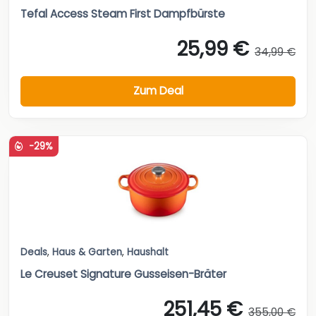
Tefal Access Steam First Dampfbürste
25,99 €
34,99 €
Zum Deal
-29%
Deals
,
Haus & Garten
,
Haushalt
Le Creuset Signature Gusseisen-Bräter
251,45 €
355,00 €