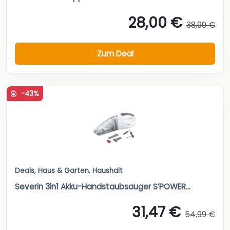
28,00 €
38,99 €
Zum Deal
-43%
Deals
,
Haus & Garten
,
Haushalt
Severin 3in1 Akku-Handstaubsauger S’POWER...
31,47 €
54,99 €