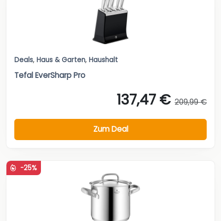
Deals
,
Haus & Garten
,
Haushalt
Tefal EverSharp Pro
137,47 €
209,99 €
Zum Deal
-25%