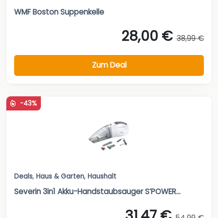
WMF Boston Suppenkelle
28,00 €
38,99 €
Zum Deal
-43%
Deals
,
Haus & Garten
,
Haushalt
Severin 3in1 Akku-Handstaubsauger S’POWER...
31,47 €
54,99 €