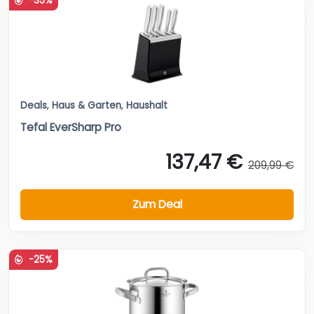
-35%
Deals
,
Haus & Garten
,
Haushalt
Tefal EverSharp Pro
137,47 €
209,99 €
Zum Deal
-25%