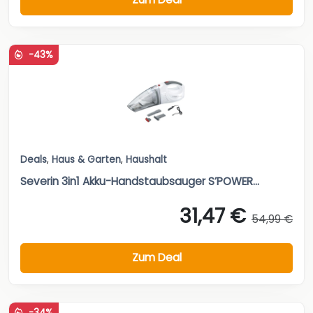
-43%
Deals
,
Haus & Garten
,
Haushalt
Severin 3in1 Akku-Handstaubsauger S’POWER...
31,47 €
54,99 €
Zum Deal
-34%