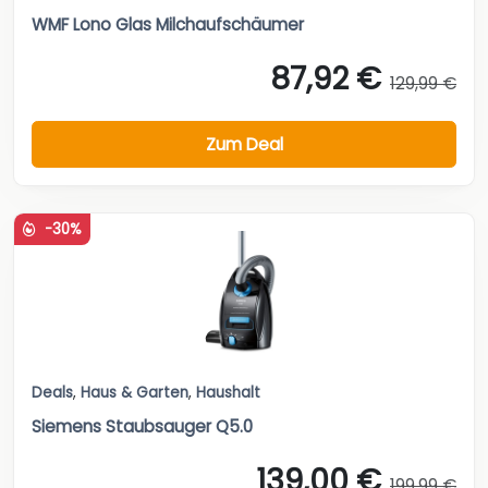
WMF Lono Glas Milchaufschäumer
87,92 €
129,99 €
Zum Deal
-30%
Deals
,
Haus & Garten
,
Haushalt
Siemens Staubsauger Q5.0
139,00 €
199,99 €